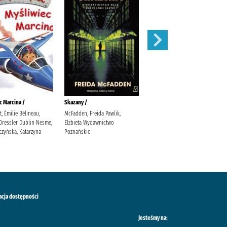
c Marcina /
Skazany /
Potrzask /
 Émilie Bélineau,
McFadden, Freida Pawlik,
Jeż, Agnieszka Wydawnictwo
 Dressler Dublin Nesme,
Elżbieta Wydawnictwo
Marginesy Jeż, Agnieszka
czyńska, Katarzyna
Poznańskie
acja dostępności
Jesteśmy na: