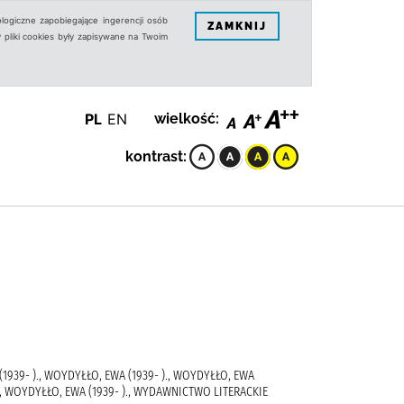
logiczne zapobiegające ingerencji osób
ZAMKNIJ
 pliki cookies były zapisywane na Twoim
PL
EN
wielkość:
kontrast:
1939- )., WOYDYŁŁO, EWA (1939- )., WOYDYŁŁO, EWA
 )., WOYDYŁŁO, EWA (1939- )., WYDAWNICTWO LITERACKIE