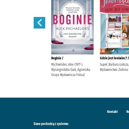
Na końcu świata /
Boginie /
Gdzie jest leniwiec? /
Frigiel (1994- ) Minte Studio
Michaelides, Alex (1977-).
Supeł, Barbara Łuksza,
Frigiel (1994- ). Wawrzkiewicz,
Wyszogrodzka-Gaik, Agnieszka
Wydawnictwo Zielona
Agnieszka (tłumacz)
Grupa Wydawnicza Foksal
Wydawnictwo Jaguar Derrien,
Jean-Christophe (1971- ) Digard,
Nicola
Kontakt
R
Dane pochodzą z systemu: