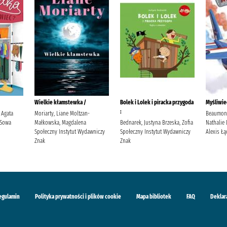
Wielkie kłamstewka /
Bolek i Lolek i piracka przygoda
Myśliwie
:
 Agata
Moriarty, Liane Moltzan-
Beaumont,
 Sowa
Małkowska, Magdalena
Bednarek, Justyna Brzeska, Zofia
Nathalie
Społeczny Instytut Wydawniczy
Społeczny Instytut Wydawniczy
Alexis Łą
Znak
Znak
egulamin
Polityka prywatności i plików cookie
Mapa bibliotek
FAQ
Deklar