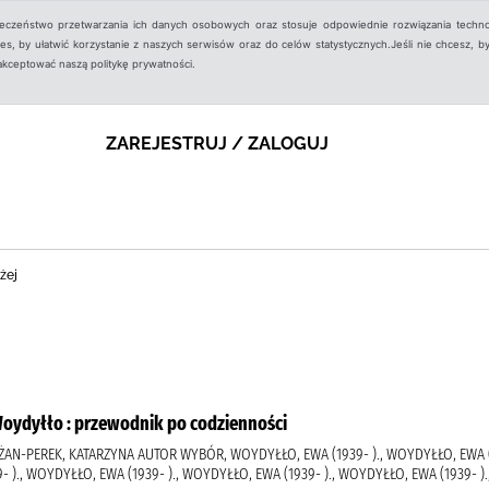
ieczeństwo przetwarzania ich danych osobowych oraz stosuje odpowiednie rozwiązania techno
, by ułatwić korzystanie z naszych serwisów oraz do celów statystycznych.Jeśli nie chcesz, by
aakceptować naszą politykę prywatności.
ZAREJESTRUJ / ZALOGUJ
żej
Woydyłło : przewodnik po codzienności
ŻAN-PEREK, KATARZYNA AUTOR WYBÓR, WOYDYŁŁO, EWA (1939- )., WOYDYŁŁO, EWA (
9- )., WOYDYŁŁO, EWA (1939- )., WOYDYŁŁO, EWA (1939- )., WOYDYŁŁO, EWA (1939-