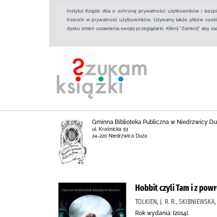
Instytut Książki dba o ochronę prywatności użytkowników i bezp
trzecich w prywatność użytkowników. Używamy także plików cookies
dysku zmień ustawienia swojej przeglądarki. Kliknij "Zamknij" aby z
Gminna Biblioteka Publiczna w Niedrzwicy Du
ul. Kraśnicka 53
24-220 Niedrzwica Duża
Hobbit czyli Tam i z pow
TOLKIEN, J. R. R., SKIBNIEWSK
Rok wydania: [2014].