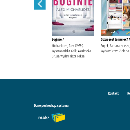
Na końcu świata /
Boginie /
Gdzie jest leniwiec? /
Frigiel (1994- ) Minte Studio
Michaelides, Alex (1977-).
Supeł, Barbara Łuksza,
Frigiel (1994- ). Wawrzkiewicz,
Wyszogrodzka-Gaik, Agnieszka
Wydawnictwo Zielona
Agnieszka (tłumacz)
Grupa Wydawnicza Foksal
Wydawnictwo Jaguar Derrien,
Jean-Christophe (1971- ) Digard,
Nicola
Kontakt
R
Dane pochodzą z systemu: