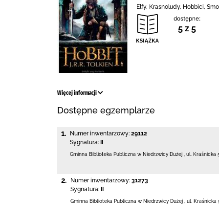
Elfy, Krasnoludy, Hobbici, Sm
dostępne:
5 z 5
Więcej informacji
Dostępne egzemplarze
1.
Numer inwentarzowy:
29112
Sygnatura:
II
Gminna Biblioteka Publiczna w Niedrzwicy Dużej
,
ul. Kraśnicka 
2.
Numer inwentarzowy:
31273
Sygnatura:
II
Gminna Biblioteka Publiczna w Niedrzwicy Dużej
,
ul. Kraśnicka 