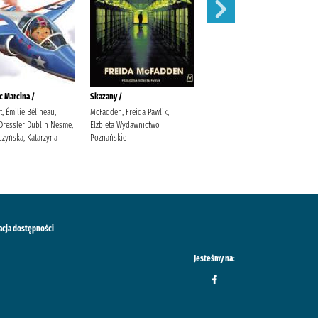
c Marcina /
Skazany /
Potrzask /
 Émilie Bélineau,
McFadden, Freida Pawlik,
Jeż, Agnieszka Wydawnictwo
 Dressler Dublin Nesme,
Elżbieta Wydawnictwo
Marginesy Jeż, Agnieszka
czyńska, Katarzyna
Poznańskie
acja dostępności
Jesteśmy na: