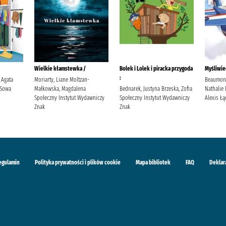
Wielkie kłamstewka /
Bolek i Lolek i piracka przygoda
Myśliwie
:
 Agata
Moriarty, Liane Moltzan-
Beaumont,
 Sowa
Małkowska, Magdalena
Bednarek, Justyna Brzeska, Zofia
Nathalie
Społeczny Instytut Wydawniczy
Społeczny Instytut Wydawniczy
Alexis Łą
Znak
Znak
egulamin
Polityka prywatności i plików cookie
Mapa bibliotek
FAQ
Deklar