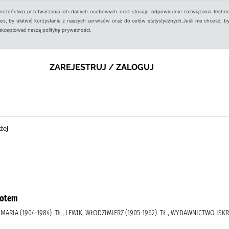
ieczeństwo przetwarzania ich danych osobowych oraz stosuje odpowiednie rozwiązania techno
, by ułatwić korzystanie z naszych serwisów oraz do celów statystycznych.Jeśli nie chcesz, by
aakceptować naszą politykę prywatności.
ZAREJESTRUJ / ZALOGUJ
żej
rotem
A, MARIA (1904-1984). TŁ., LEWIK, WŁODZIMIERZ (1905-1962). TŁ., WYDAWNICTWO ISK