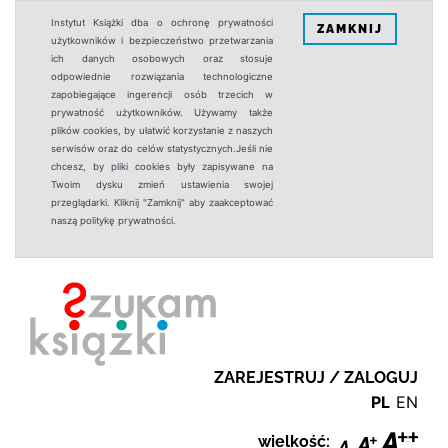
Instytut Książki dba o ochronę prywatności
ZAMKNIJ
użytkowników i bezpieczeństwo przetwarzania
ich danych osobowych oraz stosuje
odpowiednie rozwiązania technologiczne
zapobiegające ingerencji osób trzecich w
prywatność użytkowników. Używamy także
plików cookies, by ułatwić korzystanie z naszych
serwisów oraz do celów statystycznych.Jeśli nie
chcesz, by pliki cookies były zapisywane na
Twoim dysku zmień ustawienia swojej
przeglądarki. Kliknij "Zamknij" aby zaakceptować
naszą politykę prywatności.
ZAREJESTRUJ / ZALOGUJ
PL
EN
wielkość: