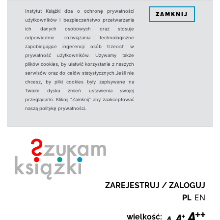
Instytut Książki dba o ochronę prywatności
ZAMKNIJ
użytkowników i bezpieczeństwo przetwarzania
ich danych osobowych oraz stosuje
odpowiednie rozwiązania technologiczne
zapobiegające ingerencji osób trzecich w
prywatność użytkowników. Używamy także
plików cookies, by ułatwić korzystanie z naszych
serwisów oraz do celów statystycznych.Jeśli nie
chcesz, by pliki cookies były zapisywane na
Twoim dysku zmień ustawienia swojej
przeglądarki. Kliknij "Zamknij" aby zaakceptować
naszą politykę prywatności.
ZAREJESTRUJ / ZALOGUJ
PL
EN
wielkość: