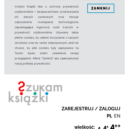
Instytut Książki dba o ochronę prywatności
ZAMKNIJ
użytkowników i bezpieczeństwo przetwarzania
ich danych osobowych oraz stosuje
odpowiednie rozwiązania technologiczne
zapobiegające ingerencji osób trzecich w
prywatność użytkowników. Używamy także
plików cookies, by ułatwić korzystanie z naszych
serwisów oraz do celów statystycznych.Jeśli nie
chcesz, by pliki cookies były zapisywane na
Twoim dysku zmień ustawienia swojej
przeglądarki. Kliknij "Zamknij" aby zaakceptować
naszą politykę prywatności.
ZAREJESTRUJ / ZALOGUJ
PL
EN
wielkość: