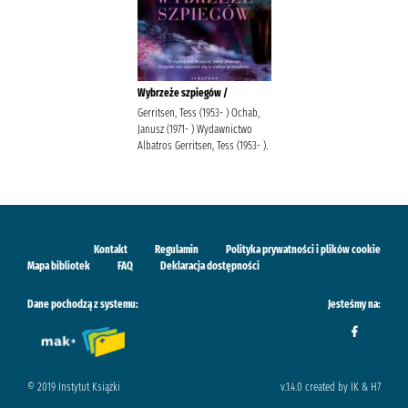
Wybrzeże szpiegów /
Gerritsen, Tess (1953- ) Ochab,
Janusz (1971- ) Wydawnictwo
Albatros Gerritsen, Tess (1953- ).
Kontakt
Regulamin
Polityka prywatności i plików cookie
Mapa bibliotek
FAQ
Deklaracja dostępności
Dane pochodzą z systemu:
Jesteśmy na:
© 2019 Instytut Książki
v.1.4.0 created by IK & H7