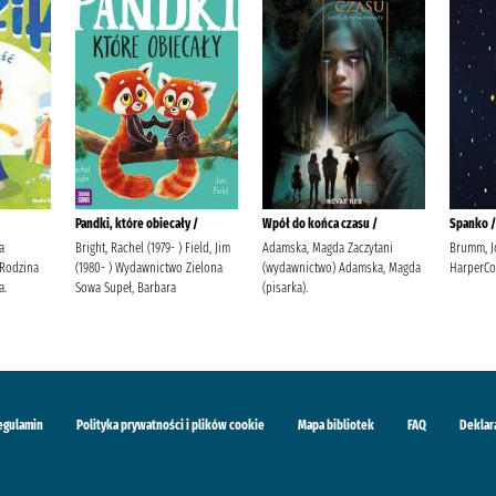
Pandki, które obiecały /
Wpół do końca czasu /
Spanko /
a
Bright, Rachel (1979- ) Field, Jim
Adamska, Magda Zaczytani
Brumm, J
 Rodzina
(1980- ) Wydawnictwo Zielona
(wydawnictwo) Adamska, Magda
HarperCo
a.
Sowa Supeł, Barbara
(pisarka).
egulamin
Polityka prywatności i plików cookie
Mapa bibliotek
FAQ
Deklar