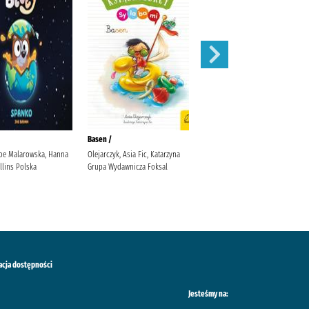
Basen /
Biuro Ludzi Zagubionych /
oe Malarowska, Hanna
Olejarczyk, Asia Fic, Katarzyna
Gajewska, Zuzanna Prószyński
llins Polska
Grupa Wydawnicza Foksal
Media
acja dostępności
Jesteśmy na: