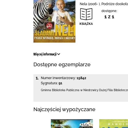
Nela (2006- ), Podróże dookoł
dostępne:
1 z 1
Więcej informacji
Dostępne egzemplarze
1.
Numer inwentarzowy:
15842
Sygnatura:
91
Gminna Biblioteka Publiczna w Niedrzwicy Dużej
Filia Bibliote
Najczęściej wypożyczane