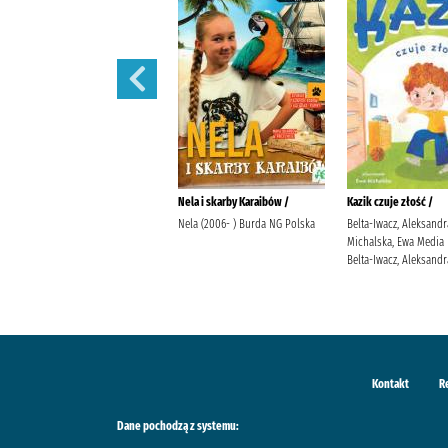
Nie obiecuj mi jutra /
Nela i skarby Karaibów /
Kazik czuje złość /
Gargaś, Gabriela Wydawnictwo
Nela (2006- ) Burda NG Polska
Belta-Iwacz, Aleksandr
Filia
Michalska, Ewa Media
Belta-Iwacz, Aleksandr
Kontakt
R
Dane pochodzą z systemu: