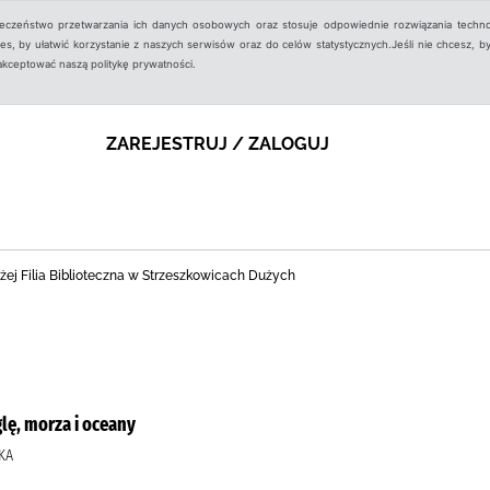
ieczeństwo przetwarzania ich danych osobowych oraz stosuje odpowiednie rozwiązania techno
, by ułatwić korzystanie z naszych serwisów oraz do celów statystycznych.Jeśli nie chcesz, by
aakceptować naszą politykę prywatności.
ZAREJESTRUJ / ZALOGUJ
ej Filia Biblioteczna w Strzeszkowicach Dużych
lę, morza i oceany
KA