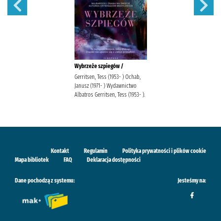
Wybrzeże szpiegów /
Gerritsen, Tess (1953- ) Ochab,
Janusz (1971- ) Wydawnictwo
Albatros Gerritsen, Tess (1953- ).
Kontakt
Regulamin
Polityka prywatności i plików cookie
Mapa bibliotek
FAQ
Deklaracja dostępności
Dane pochodzą z systemu:
Jesteśmy na: