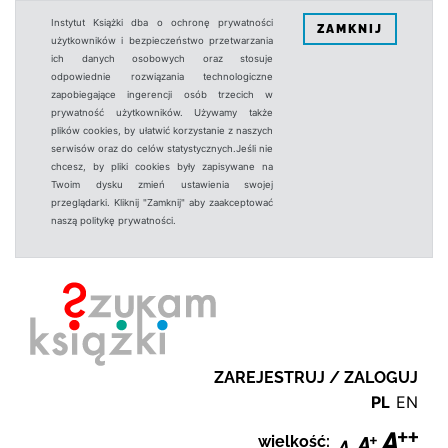
Instytut Książki dba o ochronę prywatności
ZAMKNIJ
użytkowników i bezpieczeństwo przetwarzania
ich danych osobowych oraz stosuje
odpowiednie rozwiązania technologiczne
zapobiegające ingerencji osób trzecich w
prywatność użytkowników. Używamy także
plików cookies, by ułatwić korzystanie z naszych
serwisów oraz do celów statystycznych.Jeśli nie
chcesz, by pliki cookies były zapisywane na
Twoim dysku zmień ustawienia swojej
przeglądarki. Kliknij "Zamknij" aby zaakceptować
naszą politykę prywatności.
ZAREJESTRUJ / ZALOGUJ
PL
EN
wielkość: