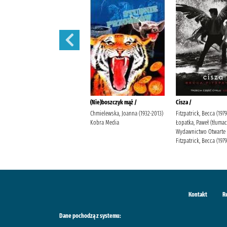
Pan Porażka /
(Nie)boszczyk mąż /
Cisza /
Kinney, Jeff Wajs, Joanna
Chmielewska, Joanna (1932-2013)
Fitzpatrick, Becca (1979
Wydawnictwo "Nasza
Kobra Media
Łopatka, Paweł (tłumac
Księgarnia" Kinney, Jeff
Wydawnictwo Otwarte
Fitzpatrick, Becca (1979-
Kontakt
R
Dane pochodzą z systemu: