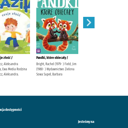
je złość /
Pandki, które obiecały /
Wpół do końca czasu /
cz, Aleksandra
Bright, Rachel (1979- ) Field, Jim
Adamska, Magda Zaczytani
a, Ewa Media Rodzina
(1980- ) Wydawnictwo Zielona
(wydawnictwo) Adamska, Magda
cz, Aleksandra.
Sowa Supeł, Barbara
(pisarka).
acja dostępności
Jesteśmy na: