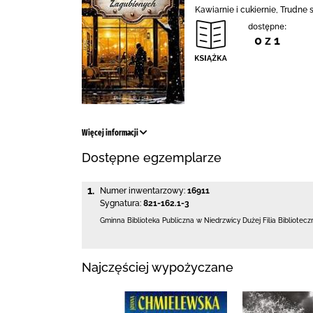
Kawiarnie i cukiernie, Trudne
dostępne:
0 z 1
Więcej informacji
Dostępne egzemplarze
1.
Numer inwentarzowy:
16911
Sygnatura:
821-162.1-3
Gminna Biblioteka Publiczna w Niedrzwicy Dużej
Filia Bibliote
Najczęściej wypożyczane