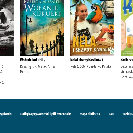
Wołanie kukułki /
Nela i skarby Karaibów /
Kazik czu
- )
Rowling, J. K. Gralak, Anna
Nela (2006- ) Burda NG Polska
Belta-Iwa
z)
Publicat
Michalsk
Belta-Iwa
 ).
egulamin
Polityka prywatności i plików cookie
Mapa bibliotek
FAQ
Deklar