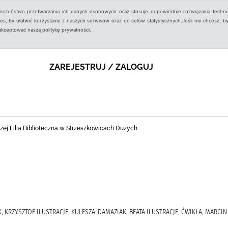
ieczeństwo przetwarzania ich danych osobowych oraz stosuje odpowiednie rozwiązania techno
, by ułatwić korzystanie z naszych serwisów oraz do celów statystycznych.Jeśli nie chcesz, by
aakceptować naszą politykę prywatności.
ZAREJESTRUJ / ZALOGUJ
ej Filia Biblioteczna w Strzeszkowicach Dużych
EK, KRZYSZTOF ILUSTRACJE, KULESZA-DAMAZIAK, BEATA ILUSTRACJE, ĆWIKŁA, MARCIN