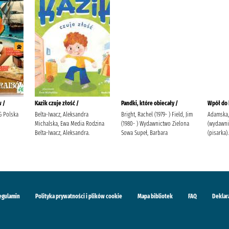
w /
Kazik czuje złość /
Pandki, które obiecały /
Wpół do 
G Polska
Belta-Iwacz, Aleksandra
Bright, Rachel (1979- ) Field, Jim
Adamska,
Michalska, Ewa Media Rodzina
(1980- ) Wydawnictwo Zielona
(wydawni
Belta-Iwacz, Aleksandra.
Sowa Supeł, Barbara
(pisarka).
egulamin
Polityka prywatności i plików cookie
Mapa bibliotek
FAQ
Deklar