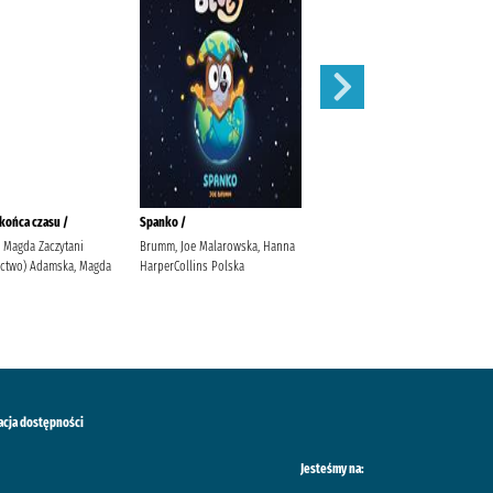
końca czasu /
Spanko /
Basen /
 Magda Zaczytani
Brumm, Joe Malarowska, Hanna
Olejarczyk, Asia Fic, Katarzyna
ctwo) Adamska, Magda
HarperCollins Polska
Grupa Wydawnicza Foksal
acja dostępności
Jesteśmy na: