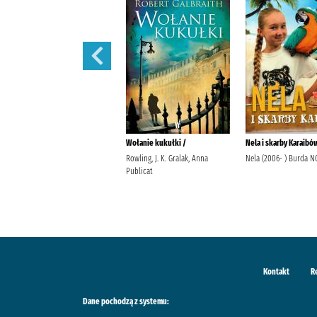
Nie obiecuj mi jutra /
Wołanie kukułki /
Nela i skarby Karaibó
Gargaś, Gabriela Wydawnictwo
Rowling, J. K. Gralak, Anna
Nela (2006- ) Burda N
Filia
Publicat
Kontakt
R
Dane pochodzą z systemu: