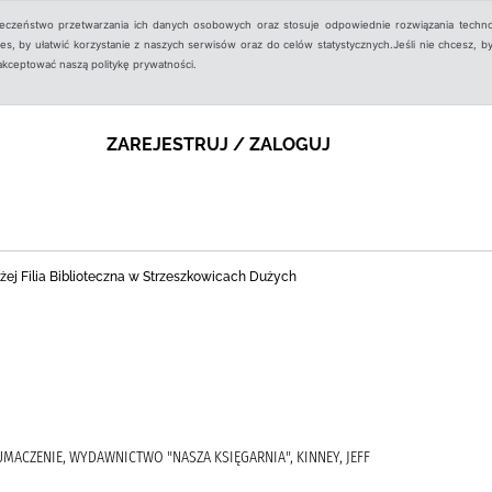
ieczeństwo przetwarzania ich danych osobowych oraz stosuje odpowiednie rozwiązania techno
, by ułatwić korzystanie z naszych serwisów oraz do celów statystycznych.Jeśli nie chcesz, by
aakceptować naszą politykę prywatności.
ZAREJESTRUJ / ZALOGUJ
ej Filia Biblioteczna w Strzeszkowicach Dużych
ŁUMACZENIE, WYDAWNICTWO "NASZA KSIĘGARNIA", KINNEY, JEFF