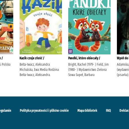
w /
Kazik czuje złość /
Pandki, które obiecały /
Wpół do 
G Polska
Belta-Iwacz, Aleksandra
Bright, Rachel (1979- ) Field, Jim
Adamska,
Michalska, Ewa Media Rodzina
(1980- ) Wydawnictwo Zielona
(wydawni
Belta-Iwacz, Aleksandra.
Sowa Supeł, Barbara
(pisarka).
egulamin
Polityka prywatności i plików cookie
Mapa bibliotek
FAQ
Deklar