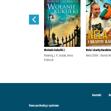
Nie obiecuj mi jutra /
Wołanie kukułki /
Nela i skarby Karaibó
Gargaś, Gabriela Wydawnictwo
Rowling, J. K. Gralak, Anna
Nela (2006- ) Burda N
Filia
Publicat
Kontakt
R
Dane pochodzą z systemu: