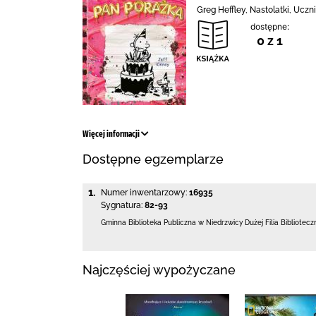
Greg Heffley, Nastolatki, Ucz
dostępne:
0 z 1
Więcej informacji
Dostępne egzemplarze
1.
Numer inwentarzowy:
16935
Sygnatura:
82-93
Gminna Biblioteka Publiczna w Niedrzwicy Dużej
Filia Bibliote
Najczęściej wypożyczane