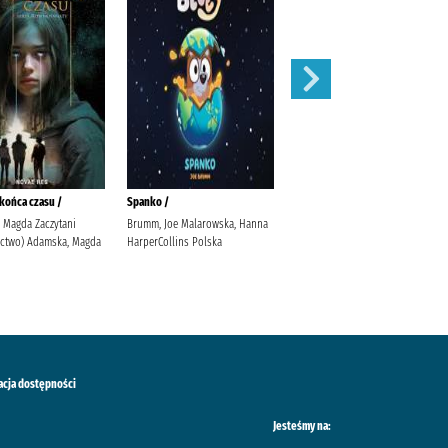
końca czasu /
Spanko /
Basen /
 Magda Zaczytani
Brumm, Joe Malarowska, Hanna
Olejarczyk, Asia Fic, Katarzyna
ctwo) Adamska, Magda
HarperCollins Polska
Grupa Wydawnicza Foksal
acja dostępności
Jesteśmy na: