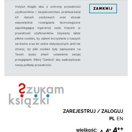
Instytut Książki dba o ochronę prywatności
ZAMKNIJ
użytkowników i bezpieczeństwo przetwarzania
ich danych osobowych oraz stosuje
odpowiednie rozwiązania technologiczne
zapobiegające ingerencji osób trzecich w
prywatność użytkowników. Używamy także
plików cookies, by ułatwić korzystanie z naszych
serwisów oraz do celów statystycznych.Jeśli nie
chcesz, by pliki cookies były zapisywane na
Twoim dysku zmień ustawienia swojej
przeglądarki. Kliknij "Zamknij" aby zaakceptować
naszą politykę prywatności.
ZAREJESTRUJ / ZALOGUJ
PL
EN
wielkość: