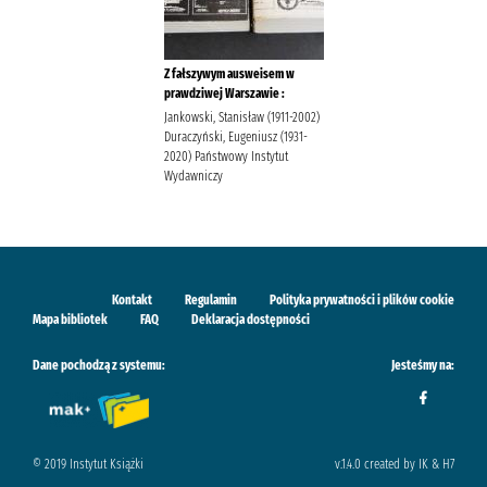
Z fałszywym ausweisem w
prawdziwej Warszawie :
Jankowski, Stanisław (1911-2002)
Duraczyński, Eugeniusz (1931-
2020) Państwowy Instytut
Wydawniczy
Kontakt
Regulamin
Polityka prywatności i plików cookie
Mapa bibliotek
FAQ
Deklaracja dostępności
Dane pochodzą z systemu:
Jesteśmy na:
© 2019 Instytut Książki
v.1.4.0 created by IK & H7