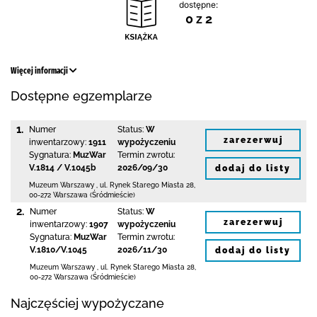
dostępne:
0 z 2
Więcej informacji
Dostępne egzemplarze
1.
Numer
Status:
W
zarezerwuj
inwentarzowy:
1911
wypożyczeniu
Sygnatura:
MuzWar
Termin zwrotu:
V.1814 / V.1045b
2026/09/30
dodaj do listy
Muzeum Warszawy
,
ul. Rynek Starego Miasta 28
,
00-272 Warszawa (Śródmieście)
2.
Numer
Status:
W
zarezerwuj
inwentarzowy:
1907
wypożyczeniu
Sygnatura:
MuzWar
Termin zwrotu:
V.1810/V.1045
2026/11/30
dodaj do listy
Muzeum Warszawy
,
ul. Rynek Starego Miasta 28
,
00-272 Warszawa (Śródmieście)
Najczęściej wypożyczane