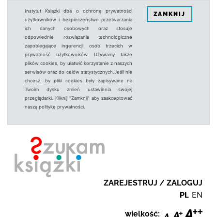
Instytut Książki dba o ochronę prywatności
ZAMKNIJ
użytkowników i bezpieczeństwo przetwarzania
ich danych osobowych oraz stosuje
odpowiednie rozwiązania technologiczne
zapobiegające ingerencji osób trzecich w
prywatność użytkowników. Używamy także
plików cookies, by ułatwić korzystanie z naszych
serwisów oraz do celów statystycznych.Jeśli nie
chcesz, by pliki cookies były zapisywane na
Twoim dysku zmień ustawienia swojej
przeglądarki. Kliknij "Zamknij" aby zaakceptować
naszą politykę prywatności.
ZAREJESTRUJ / ZALOGUJ
PL
EN
wielkość: