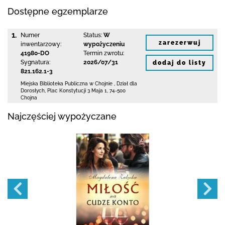
Dostępne egzemplarze
1.
Numer
Status:
W
zarezerwuj
inwentarzowy:
wypożyczeniu
41980-DO
Termin zwrotu:
Sygnatura:
2026/07/31
dodaj do listy
821.162.1-3
Miejska Biblioteka Publiczna w Chojnie
,
Dział dla
Dorosłych,
Plac Konstytucji 3 Maja 1
,
74-500
Chojna
Najczęściej wypożyczane