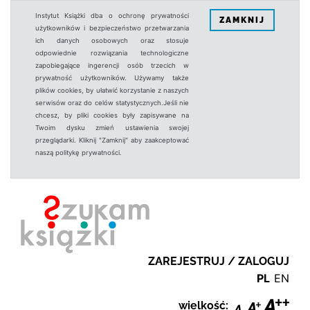
Instytut Książki dba o ochronę prywatności
ZAMKNIJ
użytkowników i bezpieczeństwo przetwarzania
ich danych osobowych oraz stosuje
odpowiednie rozwiązania technologiczne
zapobiegające ingerencji osób trzecich w
prywatność użytkowników. Używamy także
plików cookies, by ułatwić korzystanie z naszych
serwisów oraz do celów statystycznych.Jeśli nie
chcesz, by pliki cookies były zapisywane na
Twoim dysku zmień ustawienia swojej
przeglądarki. Kliknij "Zamknij" aby zaakceptować
naszą politykę prywatności.
ZAREJESTRUJ / ZALOGUJ
PL
EN
wielkość: