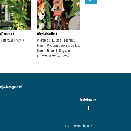
y Dworek /
Afryka Kazika /
Cudowna wiosna w Olszowym
Jarze /
 Katarzyna (1969- )
Wierzbicki, Łukasz J. Leśniak,
Marcin Wydawnictwo Bis Ćwikła,
Tekieli, Joanna
Marcin Rusinek, Krzysztof
Kulesza-Damaziak, Beata
acja dostępności
Jesteśmy na:
v.1.4.0 created by IK & H7