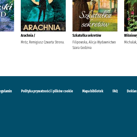
Arachnia /
Szkatułka sekretów
Wiśniow
Mróz, Remigiusz Czwarta Strona.
Filipowska, Alicja Wydawnictwo
Michalak,
Szara Godzina
egulamin
Polityka prywatności i plików cookie
Mapa bibliotek
FAQ
Deklar