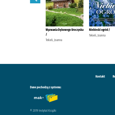
Schronisko w Podgórowie /
Wyzwania Dębowego Uroczyska
Niebieski ogród /
/
Tekieli, Joanna Wydawnictwo
Tekieli, Joanna
Filia
Tekieli, Joanna
Kontakt
R
Dane pochodzą z systemu:
© 2019 Instytut Książki