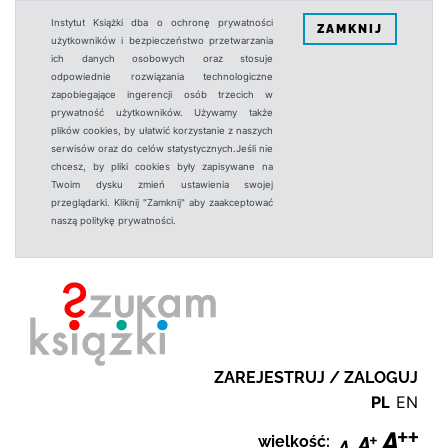
Instytut Książki dba o ochronę prywatności
ZAMKNIJ
użytkowników i bezpieczeństwo przetwarzania
ich danych osobowych oraz stosuje
odpowiednie rozwiązania technologiczne
zapobiegające ingerencji osób trzecich w
prywatność użytkowników. Używamy także
plików cookies, by ułatwić korzystanie z naszych
serwisów oraz do celów statystycznych.Jeśli nie
chcesz, by pliki cookies były zapisywane na
Twoim dysku zmień ustawienia swojej
przeglądarki. Kliknij "Zamknij" aby zaakceptować
naszą politykę prywatności.
ZAREJESTRUJ / ZALOGUJ
PL
EN
wielkość: