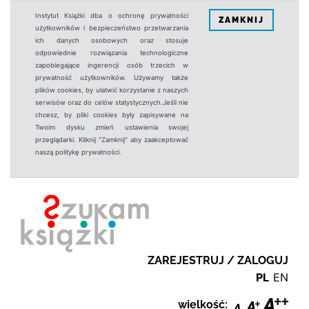
Instytut Książki dba o ochronę prywatności
ZAMKNIJ
użytkowników i bezpieczeństwo przetwarzania
ich danych osobowych oraz stosuje
odpowiednie rozwiązania technologiczne
zapobiegające ingerencji osób trzecich w
prywatność użytkowników. Używamy także
plików cookies, by ułatwić korzystanie z naszych
serwisów oraz do celów statystycznych.Jeśli nie
chcesz, by pliki cookies były zapisywane na
Twoim dysku zmień ustawienia swojej
przeglądarki. Kliknij "Zamknij" aby zaakceptować
naszą politykę prywatności.
ZAREJESTRUJ / ZALOGUJ
PL
EN
wielkość: