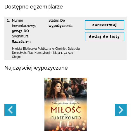
Dostępne egzemplarze
1.
Numer
Status:
Do
zarezerwuj
inwentarzowy:
wypożyczenia
52247-DO
Sygnatura:
dodaj do listy
821.162.1-3
Miejska Biblioteka Publiczna w Chojnie
,
Dział dla
Dorosłych,
Plac Konstytucji 3 Maja 1
,
74-500
Chojna
Najczęściej wypożyczane