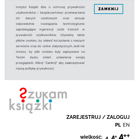
Instytut Książki dba o ochronę prywatności
ZAMKNIJ
użytkowników i bezpieczeństwo przetwarzania
ich danych osobowych oraz stosuje
odpowiednie rozwiązania technologiczne
zapobiegające ingerencji osób trzecich w
prywatność użytkowników. Używamy także
plików cookies, by ułatwić korzystanie z naszych
serwisów oraz do celów statystycznych.Jeśli nie
chcesz, by pliki cookies były zapisywane na
Twoim dysku zmień ustawienia swojej
przeglądarki. Kliknij "Zamknij" aby zaakceptować
naszą politykę prywatności.
ZAREJESTRUJ / ZALOGUJ
PL
EN
wielkość: