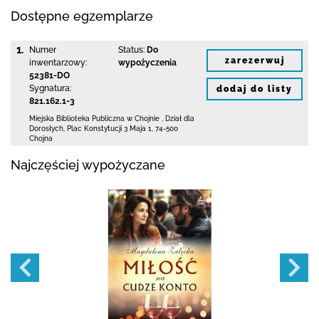
Dostępne egzemplarze
1.
Numer
Status:
Do
zarezerwuj
inwentarzowy:
wypożyczenia
52381-DO
Sygnatura:
dodaj do listy
821.162.1-3
Miejska Biblioteka Publiczna w Chojnie
,
Dział dla
Dorosłych,
Plac Konstytucji 3 Maja 1
,
74-500
Chojna
Najczęściej wypożyczane