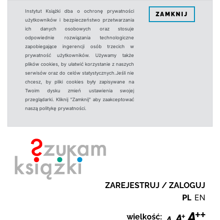
Instytut Książki dba o ochronę prywatności
ZAMKNIJ
użytkowników i bezpieczeństwo przetwarzania
ich danych osobowych oraz stosuje
odpowiednie rozwiązania technologiczne
zapobiegające ingerencji osób trzecich w
prywatność użytkowników. Używamy także
plików cookies, by ułatwić korzystanie z naszych
serwisów oraz do celów statystycznych.Jeśli nie
chcesz, by pliki cookies były zapisywane na
Twoim dysku zmień ustawienia swojej
przeglądarki. Kliknij "Zamknij" aby zaakceptować
naszą politykę prywatności.
ZAREJESTRUJ / ZALOGUJ
PL
EN
wielkość: