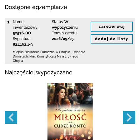
Dostępne egzemplarze
1.
Numer
Status:
W
zarezerwuj
inwentarzowy:
wypożyczeniu
52576-DO
Termin zwrotu:
Sygnatura:
2026/09/05
dodaj do listy
821.162.1-3
Miejska Biblioteka Publiczna w Chojnie
,
Dział dla
Dorosłych,
Plac Konstytucji 3 Maja 1
,
74-500
Chojna
Najczęściej wypożyczane