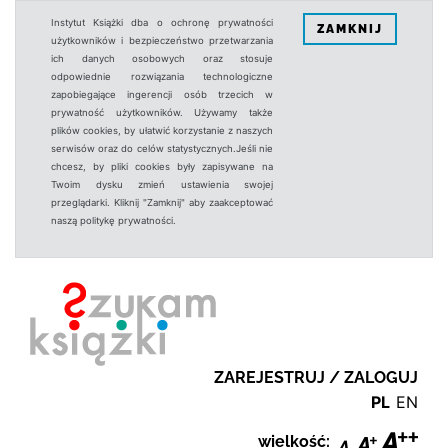
Instytut Książki dba o ochronę prywatności
ZAMKNIJ
użytkowników i bezpieczeństwo przetwarzania
ich danych osobowych oraz stosuje
odpowiednie rozwiązania technologiczne
zapobiegające ingerencji osób trzecich w
prywatność użytkowników. Używamy także
plików cookies, by ułatwić korzystanie z naszych
serwisów oraz do celów statystycznych.Jeśli nie
chcesz, by pliki cookies były zapisywane na
Twoim dysku zmień ustawienia swojej
przeglądarki. Kliknij "Zamknij" aby zaakceptować
naszą politykę prywatności.
ZAREJESTRUJ / ZALOGUJ
PL
EN
wielkość: