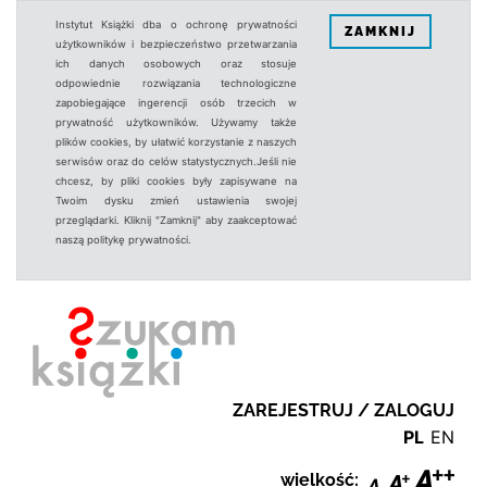
Instytut Książki dba o ochronę prywatności
ZAMKNIJ
użytkowników i bezpieczeństwo przetwarzania
ich danych osobowych oraz stosuje
odpowiednie rozwiązania technologiczne
zapobiegające ingerencji osób trzecich w
prywatność użytkowników. Używamy także
plików cookies, by ułatwić korzystanie z naszych
serwisów oraz do celów statystycznych.Jeśli nie
chcesz, by pliki cookies były zapisywane na
Twoim dysku zmień ustawienia swojej
przeglądarki. Kliknij "Zamknij" aby zaakceptować
naszą politykę prywatności.
ZAREJESTRUJ / ZALOGUJ
PL
EN
wielkość: