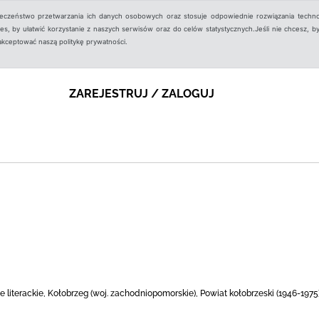
ieczeństwo przetwarzania ich danych osobowych oraz stosuje odpowiednie rozwiązania techno
, by ułatwić korzystanie z naszych serwisów oraz do celów statystycznych.Jeśli nie chcesz, by
aakceptować naszą politykę prywatności.
ZAREJESTRUJ / ZALOGUJ
ie literackie, Kołobrzeg (woj. zachodniopomorskie), Powiat kołobrzeski (1946-1975)