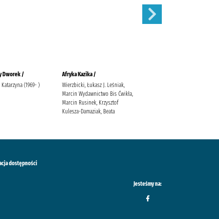
y Dworek /
Afryka Kazika /
Cudowna wiosna w Olszowym
Jarze /
 Katarzyna (1969- )
Wierzbicki, Łukasz J. Leśniak,
Marcin Wydawnictwo Bis Ćwikła,
Tekieli, Joanna
Marcin Rusinek, Krzysztof
Kulesza-Damaziak, Beata
acja dostępności
Jesteśmy na: