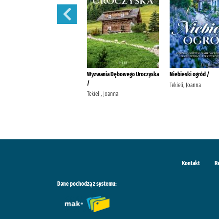
Schronisko w Podgórowie /
Wyzwania Dębowego Uroczyska
Niebieski ogród /
/
Tekieli, Joanna Wydawnictwo
Tekieli, Joanna
Filia
Tekieli, Joanna
Kontakt
R
Dane pochodzą z systemu: