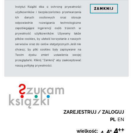
Instytut Książki dba o ochronę prywatności
ZAMKNIJ
użytkowników i bezpieczeństwo przetwarzania
ich danych osobowych oraz stosuje
odpowiednie rozwiązania technologiczne
zapobiegające ingerencji osób trzecich w
prywatność użytkowników. Używamy także
plików cookies, by ułatwić korzystanie z naszych
serwisów oraz do celów statystycznych.Jeśli nie
chcesz, by pliki cookies były zapisywane na
Twoim dysku zmień ustawienia swojej
przeglądarki. Kliknij "Zamknij" aby zaakceptować
naszą politykę prywatności.
ZAREJESTRUJ / ZALOGUJ
PL
EN
wielkość: