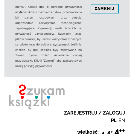
Instytut Książki dba o ochronę prywatności
ZAMKNIJ
użytkowników i bezpieczeństwo przetwarzania
ich danych osobowych oraz stosuje
odpowiednie rozwiązania technologiczne
zapobiegające ingerencji osób trzecich w
prywatność użytkowników. Używamy także
plików cookies, by ułatwić korzystanie z naszych
serwisów oraz do celów statystycznych.Jeśli nie
chcesz, by pliki cookies były zapisywane na
Twoim dysku zmień ustawienia swojej
przeglądarki. Kliknij "Zamknij" aby zaakceptować
naszą politykę prywatności.
ZAREJESTRUJ / ZALOGUJ
PL
EN
wielkość: