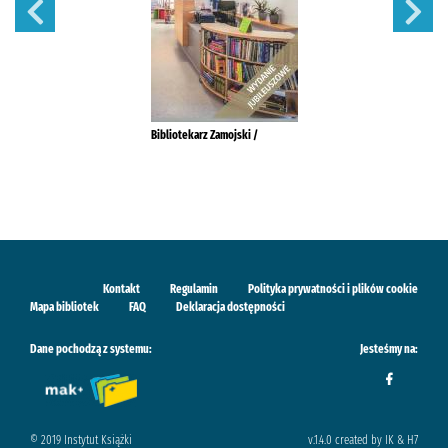
Bibliotekarz Zamojski /
Kontakt
Regulamin
Polityka prywatności i plików cookie
Mapa bibliotek
FAQ
Deklaracja dostępności
Dane pochodzą z systemu:
Jesteśmy na:
© 2019 Instytut Książki
v.1.4.0 created by IK & H7