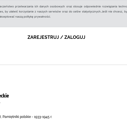
ieczeństwo przetwarzania ich danych osobowych oraz stosuje odpowiednie rozwiązania techno
, by ułatwić korzystanie z naszych serwisów oraz do celów statystycznych.Jeśli nie chcesz, by
aakceptować naszą politykę prywatności.
ZAREJESTRUJ / ZALOGUJ
eckie
W
 Pamiętniki polskie - 1933-1945 r.