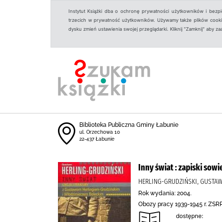
Instytut Książki dba o ochronę prywatności użytkowników i bezp
trzecich w prywatność użytkowników. Używamy także plików cookies
dysku zmień ustawienia swojej przeglądarki. Kliknij "Zamknij" aby z
Biblioteka Publiczna Gminy Łabunie
ul. Orzechowa 10
22-437 Łabunie
Inny świat : zapiski sowi
HERLING-GRUDZIŃSKI, GUSTA
Rok wydania: 2004.
Obozy pracy 1939-1945 r. ZSRR,
dostępne: