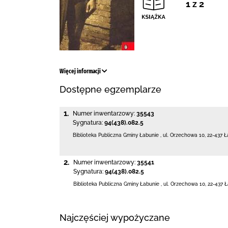
1 z 2
Więcej informacji
Dostępne egzemplarze
1.
Numer inwentarzowy:
35543
Sygnatura:
94(438).082.5
Biblioteka Publiczna Gminy Łabunie
,
ul. Orzechowa 10
,
22-437 Ł
2.
Numer inwentarzowy:
35541
Sygnatura:
94(438).082.5
Biblioteka Publiczna Gminy Łabunie
,
ul. Orzechowa 10
,
22-437 
Najczęściej wypożyczane