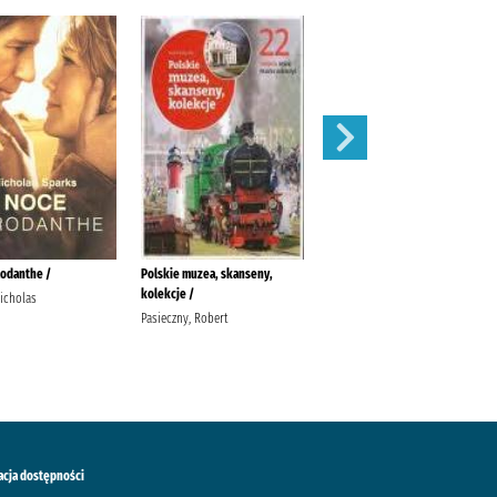
Inny świat :
Roztocze - dzieje osadnictwa /
Leśny dworek /
Herling-Grudziński, Gustaw
Buraczyński, Jan
Kowalczuk, Halina Lucky
acja dostępności