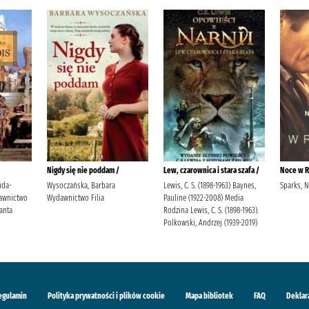
ca i stara szafa /
Noce w Rodanthe /
Polskie muzea, skanseny,
kolekcje /
1898-1963) Baynes,
Sparks, Nicholas
-2008) Media
Pasieczny, Robert
 C. S. (1898-1963).
drzej (1939-2019)
egulamin
Polityka prywatności i plików cookie
Mapa bibliotek
FAQ
Deklar