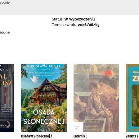
Łabunie
Status:
W wypożyczeniu
Termin zwrotu:
2026/06/03
Łabunie
Osada w Słonecznej /
Latarnik :
Zemsta /