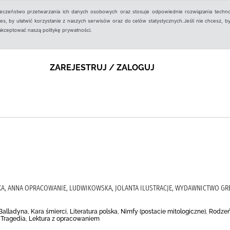
ieczeństwo przetwarzania ich danych osobowych oraz stosuje odpowiednie rozwiązania techno
, by ułatwić korzystanie z naszych serwisów oraz do celów statystycznych.Jeśli nie chcesz, by
aakceptować naszą politykę prywatności.
ZAREJESTRUJ / ZALOGUJ
KA, ANNA OPRACOWANIE, LUDWIKOWSKA, JOLANTA ILUSTRACJE, WYDAWNICTWO GR
 Balladyna, Kara śmierci, Literatura polska, Nimfy (postacie mitologiczne), Rodz
, Tragedia, Lektura z opracowaniem