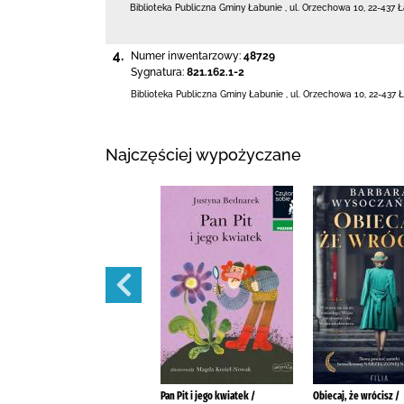
Biblioteka Publiczna Gminy Łabunie
,
ul. Orzechowa 10
,
22-437 
4.
Numer inwentarzowy:
48729
Sygnatura:
821.162.1-2
Biblioteka Publiczna Gminy Łabunie
,
ul. Orzechowa 10
,
22-437 
Najczęściej wypożyczane
Dziady /
Pan Pit i jego kwiatek /
Obiecaj, że wrócisz /