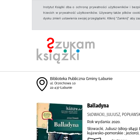
Instytut Książki dba o ochronę prywatności użytkowników i bezp
trzecich w prywatność użytkowników. Używamy także plików cookies
dysku zmień ustawienia swojej przeglądarki. Kliknij "Zamknij" aby z
Biblioteka Publiczna Gminy Łabunie
ul. Orzechowa 10
22-437 Łabunie
Balladyna
SŁOWACKI, JULIUSZ, POPŁAWS
Rok wydania: 2020.
Słowacki, Juliusz (1809-1849).
kujawsko-pomorskie ; jezioro)