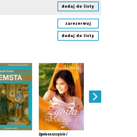
dodaj do listy
zarezerwuj
dodaj do listy
Zgoda na szczęście /
W pustyni i w puszczy /