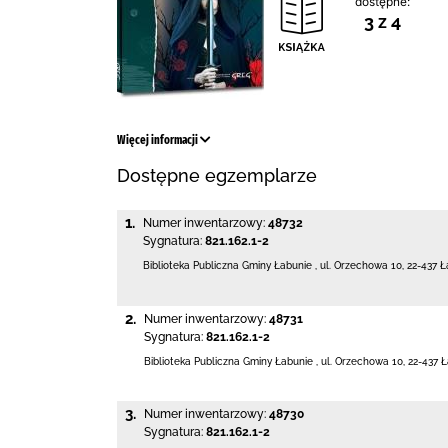
dostępne:
3 z 4
Więcej informacji
Dostępne egzemplarze
1.
Numer inwentarzowy:
48732
Sygnatura:
821.162.1-2
Biblioteka Publiczna Gminy Łabunie
,
ul. Orzechowa 10
,
22-437 Ł
2.
Numer inwentarzowy:
48731
Sygnatura:
821.162.1-2
Biblioteka Publiczna Gminy Łabunie
,
ul. Orzechowa 10
,
22-437 
3.
Numer inwentarzowy:
48730
Sygnatura:
821.162.1-2