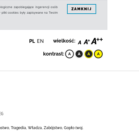
logiczne zapobiegające ingerencji osób
ZAMKNIJ
 pliki cookies były zapisywane na Twoim
PL
EN
wielkość:
kontrast:
EG
eństwo, Tragedia, Władza, Zabójstwo, Gopło (woj.