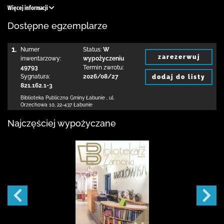
Więcej informacji
Dostępne egzemplarze
1.
Numer
Status:
W
zarezerwuj
inwentarzowy:
wypożyczeniu
49793
Termin zwrotu:
Sygnatura:
2026/08/27
dodaj do listy
821.162.1-3
Biblioteka Publiczna Gminy Łabunie
,
ul.
Orzechowa 10
,
22-437 Łabunie
Najczęściej wypożyczane