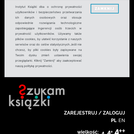
Instytut Książki dba o ochronę prywatności
ZAMKNIJ
użytkowników i bezpieczeństwo przetwarzania
ich danych osobowych oraz stosuje
odpowiednie rozwiązania technologiczne
zapobiegające ingerencji osób trzecich w
prywatność użytkowników. Używamy także
plików cookies, by ułatwić korzystanie z naszych
serwisów oraz do celów statystycznych.Jeśli nie
chcesz, by pliki cookies były zapisywane na
Twoim dysku zmień ustawienia swojej
przeglądarki. Kliknij "Zamknij" aby zaakceptować
naszą politykę prywatności.
ZAREJESTRUJ / ZALOGUJ
PL
EN
wielkość: