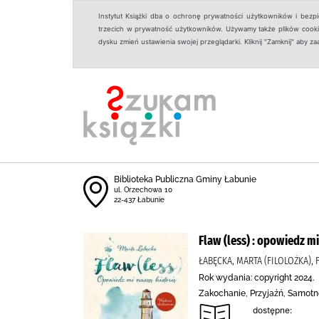
Instytut Książki dba o ochronę prywatności użytkowników i bezp
trzecich w prywatność użytkowników. Używamy także plików cookies
dysku zmień ustawienia swojej przeglądarki. Kliknij "Zamknij" aby z
Biblioteka Publiczna Gminy Łabunie
ul. Orzechowa 10
22-437 Łabunie
Flaw (less) : opowiedz mi
ŁABĘCKA, MARTA (FILOLOŻKA), 
Rok wydania: copyright 2024.
Zakochanie, Przyjaźń, Samotno
dostępne: