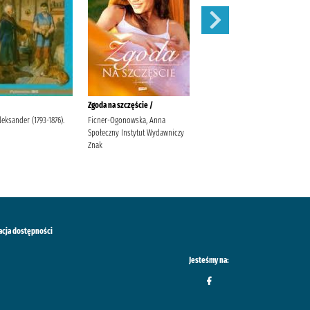
Zgoda na szczęście /
W pustyni i w puszczy /
leksander (1793-1876).
Ficner-Ogonowska, Anna
Sienkiewicz, Henryk Sabak,
Społeczny Instytut Wydawniczy
Agnieszka Księgarnia
Znak
Wydawnictwo Skrzat Stanisław
Porębski Wasilewski, Kazimierz
acja dostępności
Jesteśmy na: