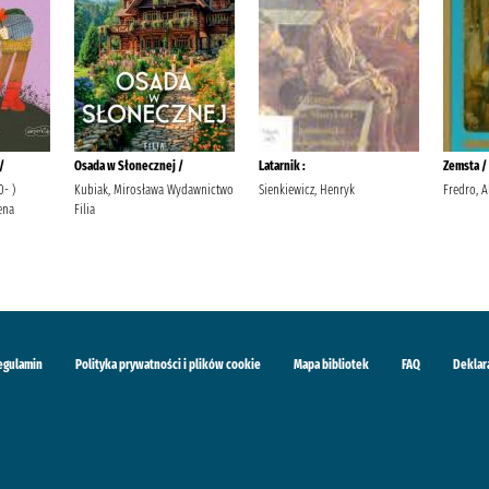
/
Osada w Słonecznej /
Latarnik :
Zemsta /
0- )
Kubiak, Mirosława Wydawnictwo
Sienkiewicz, Henryk
Fredro, A
ena
Filia
egulamin
Polityka prywatności i plików cookie
Mapa bibliotek
FAQ
Deklar