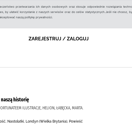
ieczeństwo przetwarzania ich danych osobowych oraz stosuje odpowiednie rozwiązania techno
, by ułatwić korzystanie z naszych serwisów oraz do celów statystycznych.Jeśli nie chcesz, by
aakceptować naszą politykę prywatności.
ZAREJESTRUJ / ZALOGUJ
 naszą historię
FORTUNATEEM ILUSTRACJE, HELION, ŁABĘCKA, MARTA.
ść, Nastolatki, Londyn (Wielka Brytania), Powieść