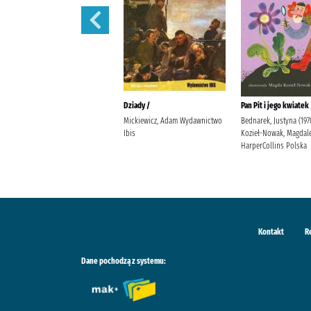
Lalka /
Dziady /
Pan Pit i jego kwiatek 
Prus, Bolesław
Mickiewicz, Adam Wydawnictwo
Bednarek, Justyna (197
Ibis
Kozieł-Nowak, Magdal
HarperCollins Polska
Kontakt
R
Dane pochodzą z systemu: