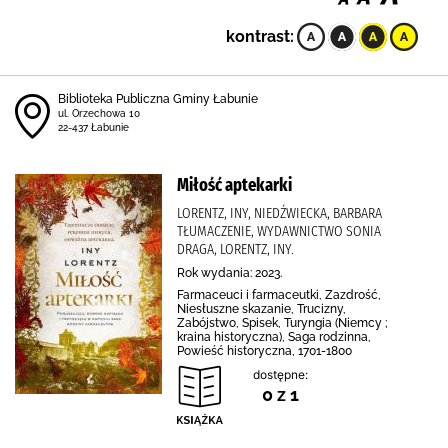
kontrast:
Biblioteka Publiczna Gminy Łabunie
ul. Orzechowa 10
22-437 Łabunie
Miłość aptekarki
LORENTZ, INY, NIEDŹWIECKA, BARBARA
TŁUMACZENIE, WYDAWNICTWO SONIA
DRAGA, LORENTZ, INY.
Rok wydania: 2023.
Farmaceuci i farmaceutki, Zazdrość,
Niesłuszne skazanie, Trucizny,
Zabójstwo, Spisek, Turyngia (Niemcy ;
kraina historyczna), Saga rodzinna,
Powieść historyczna, 1701-1800
dostępne:
0 z 1