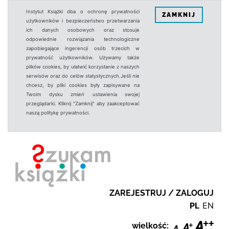
Instytut Książki dba o ochronę prywatności
ZAMKNIJ
użytkowników i bezpieczeństwo przetwarzania
ich danych osobowych oraz stosuje
odpowiednie rozwiązania technologiczne
zapobiegające ingerencji osób trzecich w
prywatność użytkowników. Używamy także
plików cookies, by ułatwić korzystanie z naszych
serwisów oraz do celów statystycznych.Jeśli nie
chcesz, by pliki cookies były zapisywane na
Twoim dysku zmień ustawienia swojej
przeglądarki. Kliknij "Zamknij" aby zaakceptować
naszą politykę prywatności.
ZAREJESTRUJ / ZALOGUJ
PL
EN
wielkość: