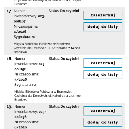
Czytelnia dla Dorosłych,
ul. Katedralna 7
,
14-500
Braniewo
17.
Numer
Status:
Do czytelni
zarezerwuj
inwentarzowy:
023-
008167
Nr czasopisma:
dodaj do listy
4/2026
Sygnatura:
nz
Miejska Biblioteka Publiczna
w Braniewie
,
Czytelnia dla Dorosłych,
ul. Katedralna 7
,
14-500
Braniewo
18.
Numer
Status:
Do czytelni
zarezerwuj
inwentarzowy:
023-
008196
Nr czasopisma:
dodaj do listy
5/2026
Sygnatura:
nz
Miejska Biblioteka Publiczna
w Braniewie
,
Czytelnia dla Dorosłych,
ul. Katedralna 7
,
14-500
Braniewo
19.
Numer
Status:
Do czytelni
zarezerwuj
inwentarzowy:
023-
008236
Nr czasopisma:
dodaj do listy
6/2026