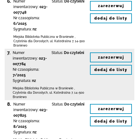
6.
Numer
Status:
Do czytelni
zarezerwuj
inwentarzowy:
023-
007748
Nr czasopisma:
dodaj do listy
6/2025
Sygnatura:
nz
Miejska Biblioteka Publiczna
w Braniewie
,
Czytelnia dla Dorosłych,
ul. Katedralna 7
,
14-500
Braniewo
7.
Numer
Status:
Do czytelni
zarezerwuj
inwentarzowy:
023-
007784
Nr czasopisma:
dodaj do listy
7/2025
Sygnatura:
nz
Miejska Biblioteka Publiczna
w Braniewie
,
Czytelnia dla Dorosłych,
ul. Katedralna 7
,
14-500
Braniewo
8.
Numer
Status:
Do czytelni
zarezerwuj
inwentarzowy:
023-
007825
Nr czasopisma:
dodaj do listy
8/2025
Sygnatura:
nz