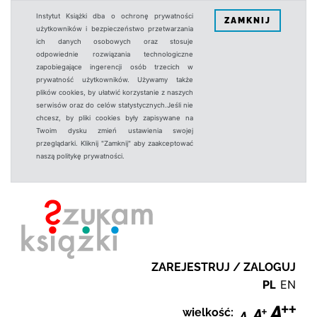
Instytut Książki dba o ochronę prywatności
ZAMKNIJ
użytkowników i bezpieczeństwo przetwarzania
ich danych osobowych oraz stosuje
odpowiednie rozwiązania technologiczne
zapobiegające ingerencji osób trzecich w
prywatność użytkowników. Używamy także
plików cookies, by ułatwić korzystanie z naszych
serwisów oraz do celów statystycznych.Jeśli nie
chcesz, by pliki cookies były zapisywane na
Twoim dysku zmień ustawienia swojej
przeglądarki. Kliknij "Zamknij" aby zaakceptować
naszą politykę prywatności.
ZAREJESTRUJ / ZALOGUJ
PL
EN
wielkość: