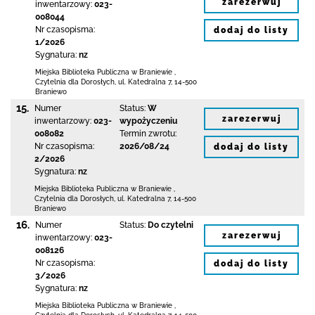
zarezerwuj
inwentarzowy:
023-
008044
Nr czasopisma:
dodaj do listy
1/2026
Sygnatura:
nz
Miejska Biblioteka Publiczna
w Braniewie
,
Czytelnia dla Dorosłych,
ul. Katedralna 7
,
14-500
Braniewo
15.
Numer
Status:
W
zarezerwuj
inwentarzowy:
023-
wypożyczeniu
008082
Termin zwrotu:
Nr czasopisma:
2026/08/24
dodaj do listy
2/2026
Sygnatura:
nz
Miejska Biblioteka Publiczna
w Braniewie
,
Czytelnia dla Dorosłych,
ul. Katedralna 7
,
14-500
Braniewo
16.
Numer
Status:
Do czytelni
zarezerwuj
inwentarzowy:
023-
008126
Nr czasopisma:
dodaj do listy
3/2026
Sygnatura:
nz
Miejska Biblioteka Publiczna
w Braniewie
,