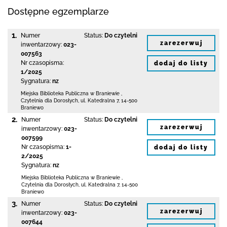
Dostępne egzemplarze
1.
Numer
Status:
Do czytelni
zarezerwuj
inwentarzowy:
023-
007563
Nr czasopisma:
dodaj do listy
1/2025
Sygnatura:
nz
Miejska Biblioteka Publiczna
w Braniewie
,
Czytelnia dla Dorosłych,
ul. Katedralna 7
,
14-500
Braniewo
2.
Numer
Status:
Do czytelni
zarezerwuj
inwentarzowy:
023-
007599
Nr czasopisma:
1-
dodaj do listy
2/2025
Sygnatura:
nz
Miejska Biblioteka Publiczna
w Braniewie
,
Czytelnia dla Dorosłych,
ul. Katedralna 7
,
14-500
Braniewo
3.
Numer
Status:
Do czytelni
zarezerwuj
inwentarzowy:
023-
007644