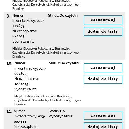
Miejska Biblioteka Publiczna
w Braniewie
,
Czytelnia dla Dorosłych,
ul. Katedralna 7
,
14-500
Braniewo
9.
Numer
Status:
Do czytelni
zarezerwuj
inwentarzowy:
023-
007859
Nr czasopisma:
dodaj do listy
8/2025
Sygnatura:
nz
Miejska Biblioteka Publiczna
w Braniewie
,
Czytelnia dla Dorosłych,
ul. Katedralna 7
,
14-500
Braniewo
10.
Numer
Status:
Do czytelni
zarezerwuj
inwentarzowy:
023-
007893
Nr czasopisma:
dodaj do listy
10/2025
Sygnatura:
nz
Miejska Biblioteka Publiczna
w Braniewie
,
Czytelnia dla Dorosłych,
ul. Katedralna 7
,
14-500
Braniewo
11.
Numer
Status:
Do
zarezerwuj
inwentarzowy:
023-
wypożyczenia
007933
Nr czasopisma:
dodaj do listy