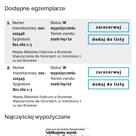
Dostępne egzemplarze
1.
Numer
Status:
W
zarezerwuj
inwentarzowy:
001-
wypożyczeniu
101546
Termin zwrotu:
Sygnatura:
2026/09/10
dodaj do listy
821.162.1-3
Miejska Biblioteka Publiczna
w Braniewie
,
Wypożyczalnia dla Dororsłych,
ul. Katedralna 7
,
14-500 Braniewo
2.
Numer
Status:
W
zarezerwuj
inwentarzowy:
001-
wypożyczeniu
101545
Termin zwrotu:
Sygnatura:
2026/09/07
dodaj do listy
821.162.1-3
Miejska Biblioteka Publiczna
w Braniewie
,
Wypożyczalnia dla Dororsłych,
ul. Katedralna 7
,
14-500 Braniewo
Najczęściej wypożyczane