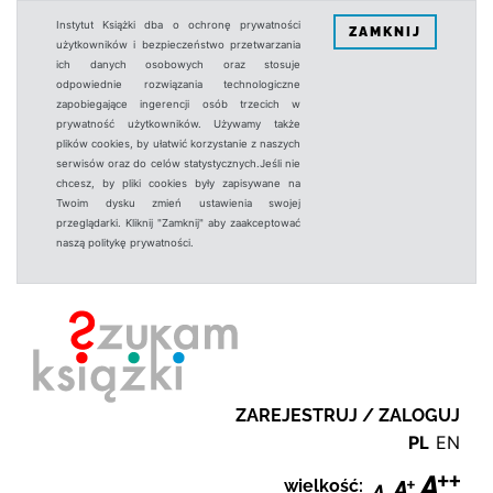
Instytut Książki dba o ochronę prywatności
ZAMKNIJ
użytkowników i bezpieczeństwo przetwarzania
ich danych osobowych oraz stosuje
odpowiednie rozwiązania technologiczne
zapobiegające ingerencji osób trzecich w
prywatność użytkowników. Używamy także
plików cookies, by ułatwić korzystanie z naszych
serwisów oraz do celów statystycznych.Jeśli nie
chcesz, by pliki cookies były zapisywane na
Twoim dysku zmień ustawienia swojej
przeglądarki. Kliknij "Zamknij" aby zaakceptować
naszą politykę prywatności.
ZAREJESTRUJ / ZALOGUJ
PL
EN
wielkość: