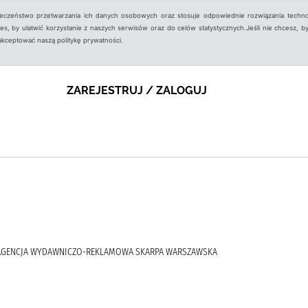
ieczeństwo przetwarzania ich danych osobowych oraz stosuje odpowiednie rozwiązania techno
, by ułatwić korzystanie z naszych serwisów oraz do celów statystycznych.Jeśli nie chcesz, by
aakceptować naszą politykę prywatności.
ZAREJESTRUJ / ZALOGUJ
)., AGENCJA WYDAWNICZO-REKLAMOWA SKARPA WARSZAWSKA