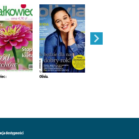
iec :
Olivia.
Mój Ogródek :
acja dostępności