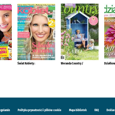
Świat Kobiety :
Weranda Country /
Działkow
egulamin
Polityka prywatności i plików cookie
Mapa bibliotek
FAQ
Deklar