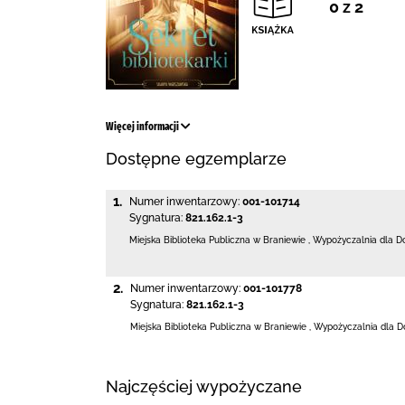
0 z 2
Więcej informacji
Dostępne egzemplarze
1.
Numer inwentarzowy:
001-101714
Sygnatura:
821.162.1-3
Miejska Biblioteka Publiczna
w Braniewie
,
Wypożyczalnia dla D
2.
Numer inwentarzowy:
001-101778
Sygnatura:
821.162.1-3
Miejska Biblioteka Publiczna
w Braniewie
,
Wypożyczalnia dla D
Najczęściej wypożyczane