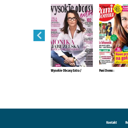
Tina :
Wysokie Obcasy Extra /
Pani Domu :
Kontakt
R