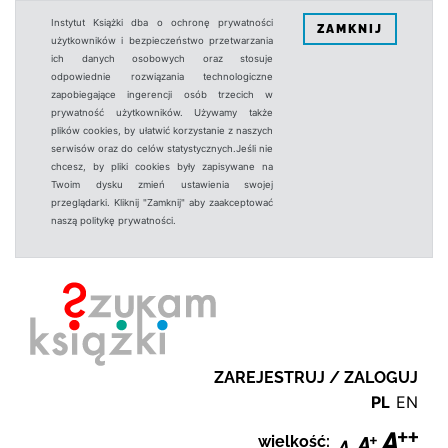
Instytut Książki dba o ochronę prywatności
ZAMKNIJ
użytkowników i bezpieczeństwo przetwarzania
ich danych osobowych oraz stosuje
odpowiednie rozwiązania technologiczne
zapobiegające ingerencji osób trzecich w
prywatność użytkowników. Używamy także
plików cookies, by ułatwić korzystanie z naszych
serwisów oraz do celów statystycznych.Jeśli nie
chcesz, by pliki cookies były zapisywane na
Twoim dysku zmień ustawienia swojej
przeglądarki. Kliknij "Zamknij" aby zaakceptować
naszą politykę prywatności.
ZAREJESTRUJ / ZALOGUJ
PL
EN
wielkość: