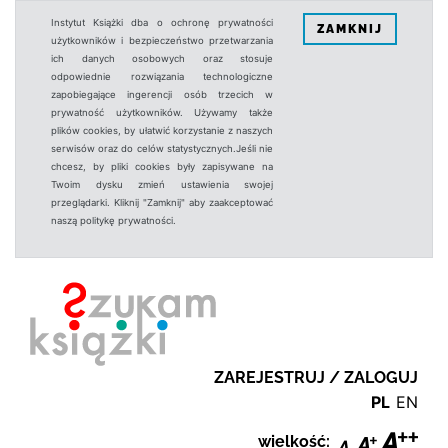
Instytut Książki dba o ochronę prywatności
ZAMKNIJ
użytkowników i bezpieczeństwo przetwarzania
ich danych osobowych oraz stosuje
odpowiednie rozwiązania technologiczne
zapobiegające ingerencji osób trzecich w
prywatność użytkowników. Używamy także
plików cookies, by ułatwić korzystanie z naszych
serwisów oraz do celów statystycznych.Jeśli nie
chcesz, by pliki cookies były zapisywane na
Twoim dysku zmień ustawienia swojej
przeglądarki. Kliknij "Zamknij" aby zaakceptować
naszą politykę prywatności.
ZAREJESTRUJ / ZALOGUJ
PL
EN
wielkość: