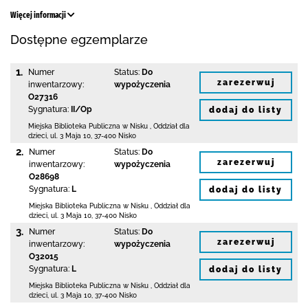
Więcej informacji
Dostępne egzemplarze
1.
Numer
Status:
Do
zarezerwuj
inwentarzowy:
wypożyczenia
O27316
Sygnatura:
II/Op
dodaj do listy
Miejska Biblioteka Publiczna w Nisku
,
Oddział dla
dzieci,
ul. 3 Maja 10
,
37-400 Nisko
2.
Numer
Status:
Do
zarezerwuj
inwentarzowy:
wypożyczenia
O28698
Sygnatura:
L
dodaj do listy
Miejska Biblioteka Publiczna w Nisku
,
Oddział dla
dzieci,
ul. 3 Maja 10
,
37-400 Nisko
3.
Numer
Status:
Do
zarezerwuj
inwentarzowy:
wypożyczenia
O32015
Sygnatura:
L
dodaj do listy
Miejska Biblioteka Publiczna w Nisku
,
Oddział dla
dzieci,
ul. 3 Maja 10
,
37-400 Nisko