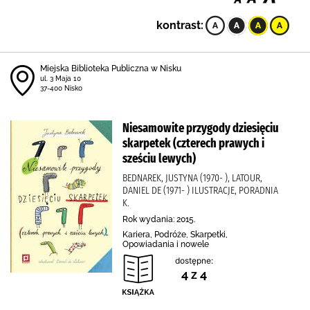
kontrast:
Miejska Biblioteka Publiczna w Nisku
ul. 3 Maja 10
37-400 Nisko
Niesamowite przygody dziesięciu
skarpetek (czterech prawych i
sześciu lewych)
BEDNAREK, JUSTYNA (1970- ), LATOUR,
DANIEL DE (1971- ) ILUSTRACJE, PORADNIA
K.
Rok wydania: 2015.
Kariera, Podróże, Skarpetki,
Opowiadania i nowele
dostępne:
4 z 4