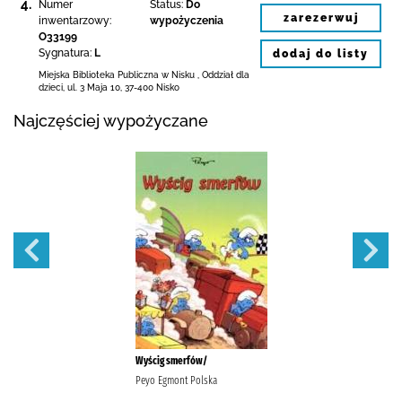
4.
Numer
Status:
Do
zarezerwuj
inwentarzowy:
wypożyczenia
O33199
Sygnatura:
L
dodaj do listy
Miejska Biblioteka Publiczna w Nisku
,
Oddział dla
dzieci,
ul. 3 Maja 10
,
37-400 Nisko
Najczęściej wypożyczane
Wyścig smerfów/
Peyo Egmont Polska