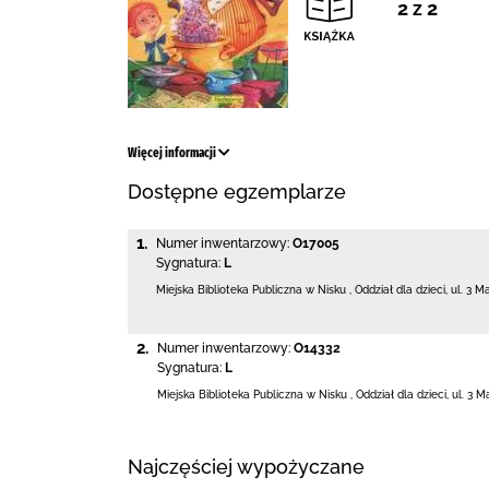
2 z 2
Więcej informacji
Dostępne egzemplarze
1.
Numer inwentarzowy:
O17005
Sygnatura:
L
Miejska Biblioteka Publiczna w Nisku
,
Oddział dla dzieci,
ul. 3 M
2.
Numer inwentarzowy:
O14332
Sygnatura:
L
Miejska Biblioteka Publiczna w Nisku
,
Oddział dla dzieci,
ul. 3 M
Najczęściej wypożyczane