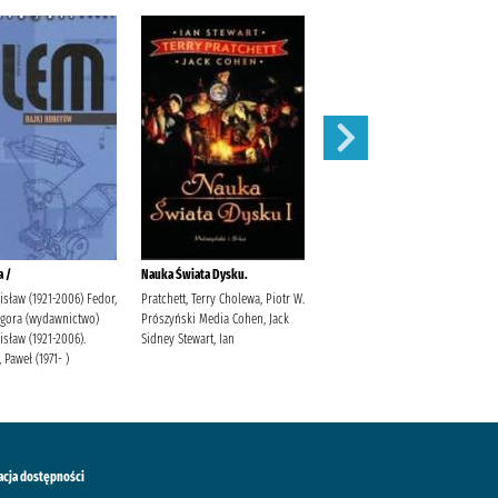
a /
Nauka Świata Dysku.
Ruchome obrazki /
isław (1921-2006) Fedor,
Pratchett, Terry Cholewa, Piotr W.
Pratchett, Terry
Agora (wydawnictwo)
Prószyński Media Cohen, Jack
isław (1921-2006).
Sidney Stewart, Ian
 Paweł (1971- )
acja dostępności