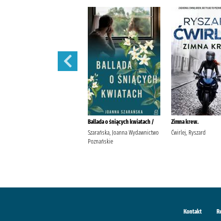
Moja nitka /
Ballada o śniących kwiatach /
Zimna krew.
Pakulnis, Maria (1956- )
Szarańska, Joanna Wydawnictwo
Ćwirlej, Ryszard
Wodecka, Dorota (1968- ) Agora
Poznańskie
(wydawnictwo)
Kontakt
R