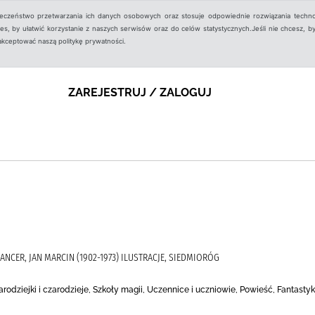
ieczeństwo przetwarzania ich danych osobowych oraz stosuje odpowiednie rozwiązania techno
, by ułatwić korzystanie z naszych serwisów oraz do celów statystycznych.Jeśli nie chcesz, by
aakceptować naszą politykę prywatności.
ZAREJESTRUJ / ZALOGUJ
ZANCER, JAN MARCIN (1902-1973) ILUSTRACJE, SIEDMIORÓG
zarodziejki i czarodzieje, Szkoły magii, Uczennice i uczniowie, Powieść, Fantast