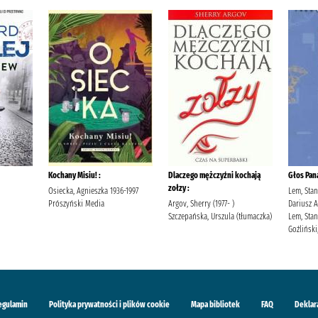
Kochany Misiu! :
Dlaczego mężczyźni kochają
Głos Pan
zołzy :
Osiecka, Agnieszka 1936-1997
Lem, Stan
Prószyński Media
Argov, Sherry (1977- )
Dariusz 
Szczepańska, Urszula (tłumaczka)
Lem, Stan
Goźliński,
egulamin
Polityka prywatności i plików cookie
Mapa bibliotek
FAQ
Deklar