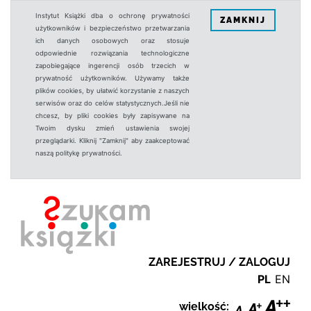
Instytut Książki dba o ochronę prywatności
ZAMKNIJ
użytkowników i bezpieczeństwo przetwarzania
ich danych osobowych oraz stosuje
odpowiednie rozwiązania technologiczne
zapobiegające ingerencji osób trzecich w
prywatność użytkowników. Używamy także
plików cookies, by ułatwić korzystanie z naszych
serwisów oraz do celów statystycznych.Jeśli nie
chcesz, by pliki cookies były zapisywane na
Twoim dysku zmień ustawienia swojej
przeglądarki. Kliknij "Zamknij" aby zaakceptować
naszą politykę prywatności.
ZAREJESTRUJ / ZALOGUJ
PL
EN
wielkość: