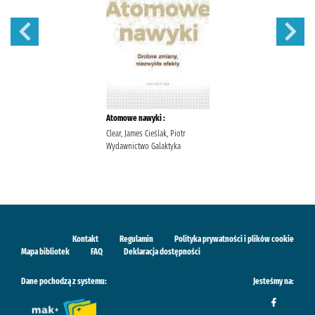
Atomowe nawyki :
Clear, James Cieślak, Piotr
Wydawnictwo Galaktyka
Kontakt
Regulamin
Polityka prywatności i plików cookie
Mapa bibliotek
FAQ
Deklaracja dostępności
Dane pochodzą z systemu:
Jesteśmy na: