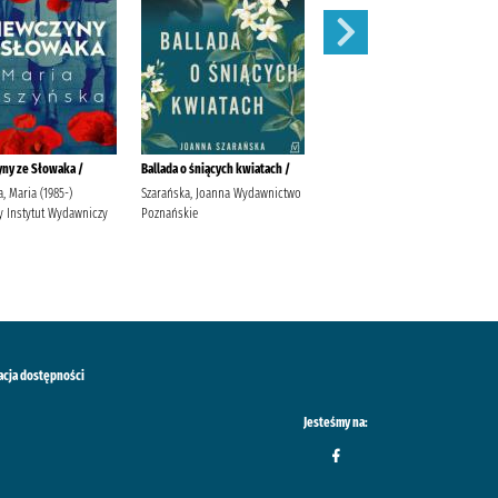
ny ze Słowaka /
Ballada o śniących kwiatach /
Zimna krew.
, Maria (1985-)
Szarańska, Joanna Wydawnictwo
Ćwirlej, Ryszard
y Instytut Wydawniczy
Poznańskie
acja dostępności
Jesteśmy na: