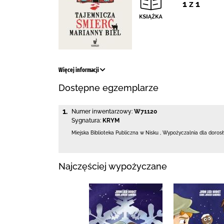
1 z 1
Więcej informacji
Dostępne egzemplarze
1.
Numer inwentarzowy:
W71120
Sygnatura:
KRYM
Miejska Biblioteka Publiczna w Nisku
,
Wypożyczalnia dla doros
Najczęściej wypożyczane