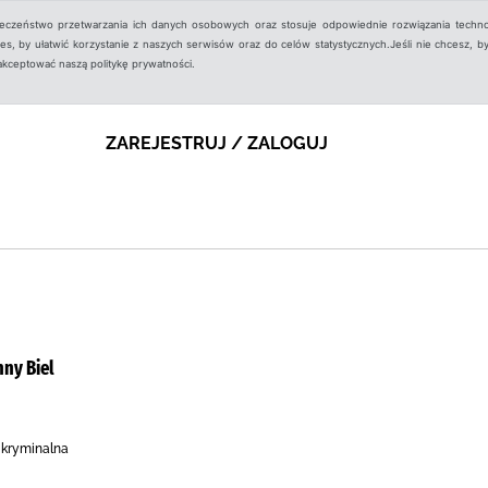
ieczeństwo przetwarzania ich danych osobowych oraz stosuje odpowiednie rozwiązania techno
, by ułatwić korzystanie z naszych serwisów oraz do celów statystycznych.Jeśli nie chcesz, by
aakceptować naszą politykę prywatności.
ZAREJESTRUJ / ZALOGUJ
nny Biel
 kryminalna