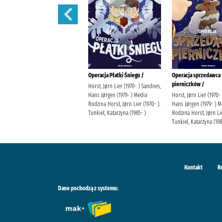
Hanako :
Operacja Płatki Śniegu /
Operacja sprzedawca
pierniczków /
AidaIro Harasimiuk-Latoś,
Horst, Jørn Lier (1970- ) Sandnes,
Justyna Wydawnictwo Studio JG
Hans Jørgen (1979- ) Media
Horst, Jørn Lier (1970-
Rodzina Horst, Jørn Lier (1970- ).
Hans Jørgen (1979- ) M
Tunkiel, Katarzyna (1985- )
Rodzina Horst, Jørn Lie
Tunkiel, Katarzyna (198
Kontakt
R
Dane pochodzą z systemu: