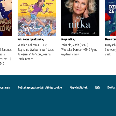
Kati kocia opiekunka /
Moja nitka /
Dziewczy
Venable, Colleen A. F. Yue,
Pakulnis, Maria (1956- )
Paszyńska
 ) Sandnes,
Stephanie Wydawnictwo "Nasza
Wodecka, Dorota (1968- ) Agora
Społeczn
edia
Księgarnia" Kończak, Joanna
(wydawnictwo)
Znak
r (1970- ).
Lamb, Braden
5- )
egulamin
Polityka prywatności i plików cookie
Mapa bibliotek
FAQ
Deklar