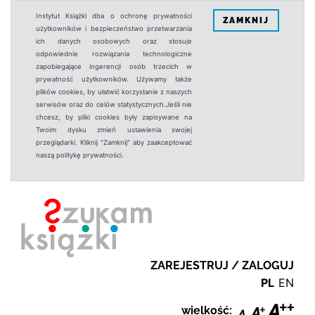
Instytut Książki dba o ochronę prywatności
ZAMKNIJ
użytkowników i bezpieczeństwo przetwarzania
ich danych osobowych oraz stosuje
odpowiednie rozwiązania technologiczne
zapobiegające ingerencji osób trzecich w
prywatność użytkowników. Używamy także
plików cookies, by ułatwić korzystanie z naszych
serwisów oraz do celów statystycznych.Jeśli nie
chcesz, by pliki cookies były zapisywane na
Twoim dysku zmień ustawienia swojej
przeglądarki. Kliknij "Zamknij" aby zaakceptować
naszą politykę prywatności.
ZAREJESTRUJ / ZALOGUJ
PL
EN
wielkość: