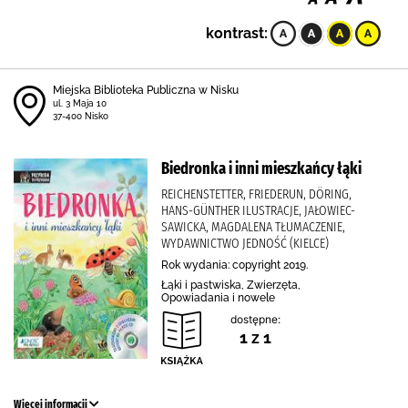
kontrast:
Miejska Biblioteka Publiczna w Nisku
ul. 3 Maja 10
37-400 Nisko
Biedronka i inni mieszkańcy łąki
REICHENSTETTER, FRIEDERUN, DÖRING,
HANS-GÜNTHER ILUSTRACJE, JAŁOWIEC-
SAWICKA, MAGDALENA TŁUMACZENIE,
WYDAWNICTWO JEDNOŚĆ (KIELCE)
Rok wydania: copyright 2019.
Łąki i pastwiska, Zwierzęta,
Opowiadania i nowele
dostępne:
1 z 1
Więcej informacji