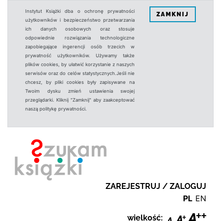
Instytut Książki dba o ochronę prywatności
ZAMKNIJ
użytkowników i bezpieczeństwo przetwarzania
ich danych osobowych oraz stosuje
odpowiednie rozwiązania technologiczne
zapobiegające ingerencji osób trzecich w
prywatność użytkowników. Używamy także
plików cookies, by ułatwić korzystanie z naszych
serwisów oraz do celów statystycznych.Jeśli nie
chcesz, by pliki cookies były zapisywane na
Twoim dysku zmień ustawienia swojej
przeglądarki. Kliknij "Zamknij" aby zaakceptować
naszą politykę prywatności.
ZAREJESTRUJ / ZALOGUJ
PL
EN
wielkość: