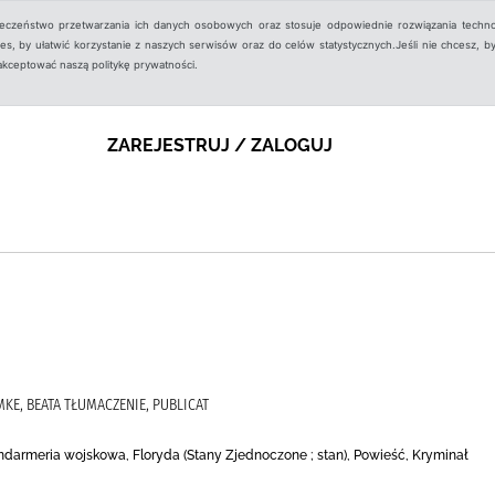
ieczeństwo przetwarzania ich danych osobowych oraz stosuje odpowiednie rozwiązania techno
, by ułatwić korzystanie z naszych serwisów oraz do celów statystycznych.Jeśli nie chcesz, by
aakceptować naszą politykę prywatności.
ZAREJESTRUJ / ZALOGUJ
KE, BEATA TŁUMACZENIE, PUBLICAT
andarmeria wojskowa, Floryda (Stany Zjednoczone ; stan), Powieść, Kryminał