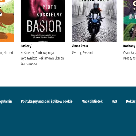
Basior /
Zimna krew.
Kochany M
ak, Hubert
Kościelny, Piotr Agencja
Ćwirlej, Ryszard
Osiecka, 
Wydawniczo-Reklamowa Skarpa
Prószyńs
Warszawska
egulamin
Polityka prywatności i plików cookie
Mapa bibliotek
FAQ
Deklar