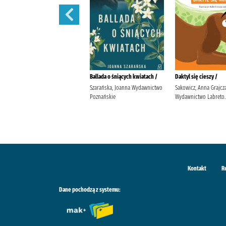
Moja nitka /
Ballada o śniących kwiatach /
Daktyl się cieszy /
Pakulnis, Maria (1956- )
Szarańska, Joanna Wydawnictwo
Sakowicz, Anna Grajcz
Wodecka, Dorota (1968- ) Agora
Poznańskie
Wydawnictwo Labreto.
(wydawnictwo)
Kontakt
R
Dane pochodzą z systemu: