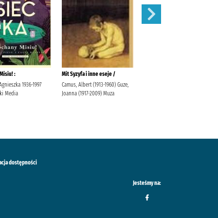
isiu! :
Mit Syzyfa i inne eseje /
Dlaczego mężczyźni kochają
zołzy :
Agnieszka 1936-1997
Camus, Albert (1913-1960) Guze,
ki Media
Joanna (1917-2009) Muza
Argov, Sherry (1977- )
Szczepańska, Urszula (tłumaczka)
acja dostępności
Jesteśmy na: