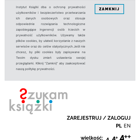
Instytut Książki dba o ochronę prywatności
ZAMKNIJ
użytkowników i bezpieczeństwo przetwarzania
ich danych osobowych oraz stosuje
odpowiednie rozwiązania technologiczne
zapobiegające ingerencji osób trzecich w
prywatność użytkowników. Używamy także
plików cookies, by ułatwić korzystanie z naszych
serwisów oraz do celów statystycznych.Jeśli nie
chcesz, by pliki cookies były zapisywane na
Twoim dysku zmień ustawienia swojej
przeglądarki. Kliknij "Zamknij" aby zaakceptować
naszą politykę prywatności.
ZAREJESTRUJ / ZALOGUJ
PL
EN
wielkość: