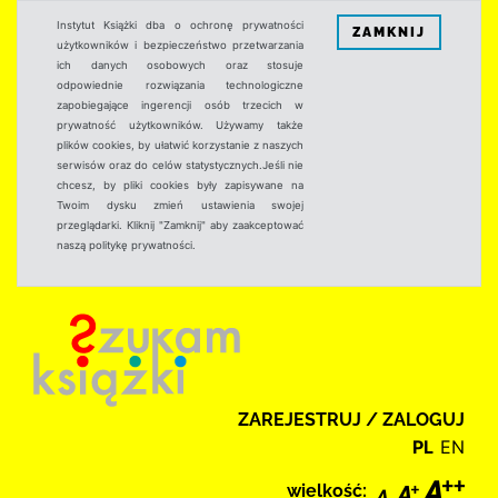
Instytut Książki dba o ochronę prywatności
ZAMKNIJ
użytkowników i bezpieczeństwo przetwarzania
ich danych osobowych oraz stosuje
odpowiednie rozwiązania technologiczne
zapobiegające ingerencji osób trzecich w
prywatność użytkowników. Używamy także
plików cookies, by ułatwić korzystanie z naszych
serwisów oraz do celów statystycznych.Jeśli nie
chcesz, by pliki cookies były zapisywane na
Twoim dysku zmień ustawienia swojej
przeglądarki. Kliknij "Zamknij" aby zaakceptować
naszą politykę prywatności.
ZAREJESTRUJ / ZALOGUJ
PL
EN
wielkość: