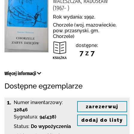
WALESZCZAK, RADOSŁAW
(1967- )
Rok wydania: 1992.
Chorzele (woj. mazowieckie,
pow. przasnyski, gm.
Chorzele)
dostępne:
7 z 7
Więcej informacji
Dostępne egzemplarze
1.
Numer inwentarzowy:
zarezerwuj
32846
Sygnatura:
94(438)
dodaj do listy
Status:
Do wypożyczenia