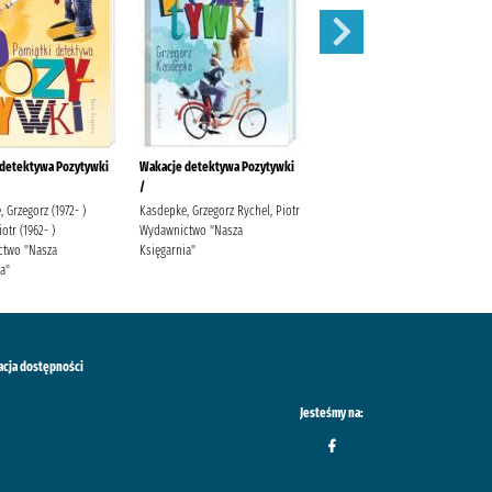
 detektywa Pozytywki
Wakacje detektywa Pozytywki
Piwnica pod Baranami.
/
 Grzegorz (1972- )
Kasdepke, Grzegorz Rychel, Piotr
otr (1962- )
Wydawnictwo "Nasza
two "Nasza
Księgarnia"
a"
acja dostępności
Jesteśmy na: