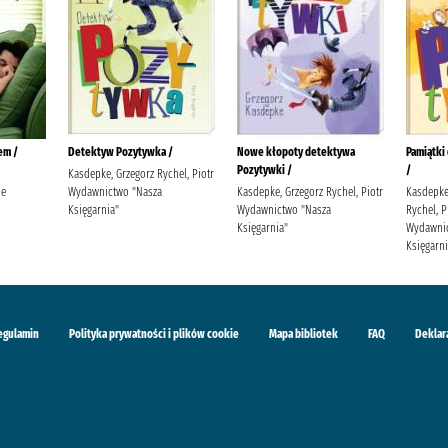
em /
Detektyw Pozytywka /
Nowe kłopoty detektywa
Pamiątki
Pozytywki /
/
Kasdepke, Grzegorz Rychel, Piotr
ie
Wydawnictwo "Nasza
Kasdepke, Grzegorz Rychel, Piotr
Kasdepke,
Księgarnia"
Wydawnictwo "Nasza
Rychel, Pi
Księgarnia"
Wydawnic
Księgarni
egulamin
Polityka prywatności i plików cookie
Mapa bibliotek
FAQ
Deklar