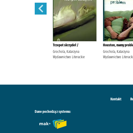
Nigdy w życiu! /
Trzepot skrzydeł /
Houston, mamy probl
Grochola, Katarzyna
Grochola, Katarzyna
Grochola, Katarzyna
Wydawnictwo W.A.B. Grochola,
Wydawnictwo Literackie
Wydawnictwo Literack
Katarzyna (1957- ).
Kontakt
R
Dane pochodzą z systemu: