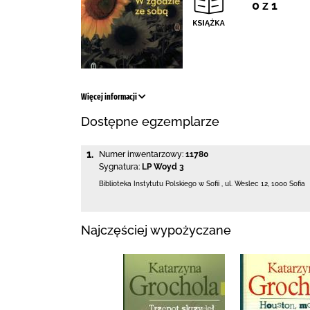
0 z 1
Więcej informacji
Dostępne egzemplarze
1.
Numer inwentarzowy:
11780
Sygnatura:
LP Woyd 3
Biblioteka Instytutu Polskiego w Sofii
,
ul. Weslec 12
,
1000 Sofia
Najczęściej wypożyczane