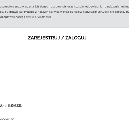
ieczeństwo przetwarzania ich danych osobowych oraz stosuje odpowiednie rozwiązania techno
, by ułatwić korzystanie z naszych serwisów oraz do celów statystycznych.Jeśli nie chcesz, by
aakceptować naszą politykę prywatności.
ZAREJESTRUJ / ZALOGUJ
O LITERACKIE
opularne