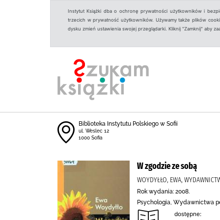
Instytut Książki dba o ochronę prywatności użytkowników i bezp
trzecich w prywatność użytkowników. Używamy także plików cookies
dysku zmień ustawienia swojej przeglądarki. Kliknij "Zamknij" aby z
Biblioteka Instytutu Polskiego w Sofii
ul. Weslec 12
1000 Sofia
W zgodzie ze sobą
WOYDYŁŁO, EWA, WYDAWNICTW
Rok wydania: 2008.
Psychologia, Wydawnictwa p
dostępne: