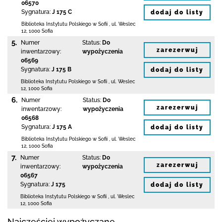
06570
Sygnatura:
J 175 C
dodaj do listy
Biblioteka Instytutu Polskiego w Sofii
,
ul. Weslec
12
,
1000 Sofia
5.
Numer
Status:
Do
zarezerwuj
inwentarzowy:
wypożyczenia
06569
Sygnatura:
J 175 B
dodaj do listy
Biblioteka Instytutu Polskiego w Sofii
,
ul. Weslec
12
,
1000 Sofia
6.
Numer
Status:
Do
zarezerwuj
inwentarzowy:
wypożyczenia
06568
Sygnatura:
J 175 A
dodaj do listy
Biblioteka Instytutu Polskiego w Sofii
,
ul. Weslec
12
,
1000 Sofia
7.
Numer
Status:
Do
zarezerwuj
inwentarzowy:
wypożyczenia
06567
Sygnatura:
J 175
dodaj do listy
Biblioteka Instytutu Polskiego w Sofii
,
ul. Weslec
12
,
1000 Sofia
Najczęściej wypożyczane