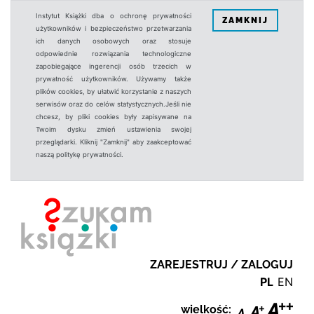
Instytut Książki dba o ochronę prywatności
ZAMKNIJ
użytkowników i bezpieczeństwo przetwarzania
ich danych osobowych oraz stosuje
odpowiednie rozwiązania technologiczne
zapobiegające ingerencji osób trzecich w
prywatność użytkowników. Używamy także
plików cookies, by ułatwić korzystanie z naszych
serwisów oraz do celów statystycznych.Jeśli nie
chcesz, by pliki cookies były zapisywane na
Twoim dysku zmień ustawienia swojej
przeglądarki. Kliknij "Zamknij" aby zaakceptować
naszą politykę prywatności.
ZAREJESTRUJ / ZALOGUJ
PL
EN
wielkość: