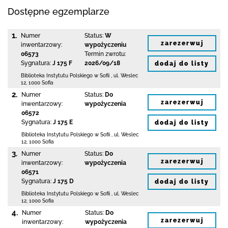
Dostępne egzemplarze
1.
Numer
Status:
W
zarezerwuj
inwentarzowy:
wypożyczeniu
06573
Termin zwrotu:
Sygnatura:
J 175 F
2026/09/18
dodaj do listy
Biblioteka Instytutu Polskiego w Sofii
,
ul. Weslec
12
,
1000 Sofia
2.
Numer
Status:
Do
zarezerwuj
inwentarzowy:
wypożyczenia
06572
Sygnatura:
J 175 E
dodaj do listy
Biblioteka Instytutu Polskiego w Sofii
,
ul. Weslec
12
,
1000 Sofia
3.
Numer
Status:
Do
zarezerwuj
inwentarzowy:
wypożyczenia
06571
Sygnatura:
J 175 D
dodaj do listy
Biblioteka Instytutu Polskiego w Sofii
,
ul. Weslec
12
,
1000 Sofia
4.
Numer
Status:
Do
zarezerwuj
inwentarzowy:
wypożyczenia