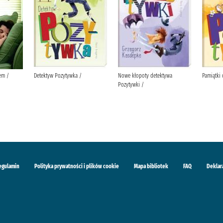
em /
Detektyw Pozytywka /
Nowe kłopoty detektywa
Pamiątki 
Pozytywki /
egulamin
Polityka prywatności i plików cookie
Mapa bibliotek
FAQ
Deklar