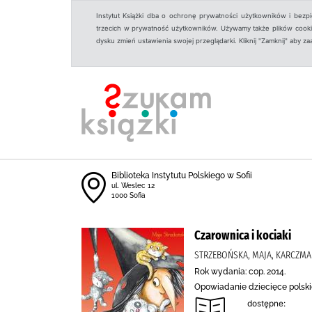
Instytut Książki dba o ochronę prywatności użytkowników i bezp
trzecich w prywatność użytkowników. Używamy także plików cookies
dysku zmień ustawienia swojej przeglądarki. Kliknij "Zamknij" aby z
Biblioteka Instytutu Polskiego w Sofii
ul. Weslec 12
1000 Sofia
Czarownica i kociaki
STRZEBOŃSKA, MAJA, KARCZMA
Rok wydania: cop. 2014.
Opowiadanie dziecięce polskie
dostępne: