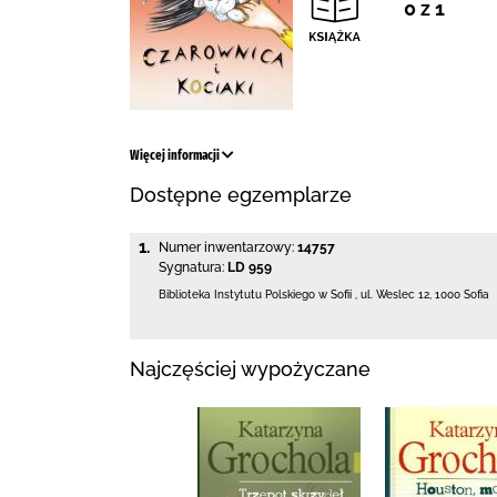
0 z 1
Więcej informacji
Dostępne egzemplarze
1.
Numer inwentarzowy:
14757
Sygnatura:
LD 959
Biblioteka Instytutu Polskiego w Sofii
,
ul. Weslec 12
,
1000 Sofia
Najczęściej wypożyczane