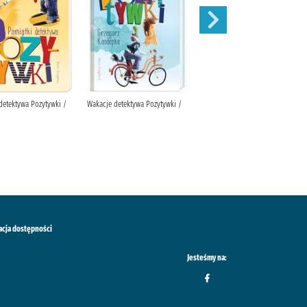
detektywa Pozytywki /
Wakacje detektywa Pozytywki /
Piwnica pod Baranami.
acja dostępności
Jesteśmy na: