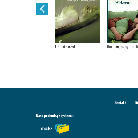
Nigdy w życiu! /
Trzepot skrzydeł /
Houston, mamy probl
Kontakt
R
Dane pochodzą z systemu: