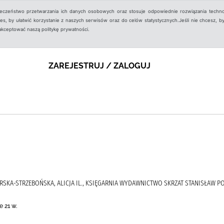
ieczeństwo przetwarzania ich danych osobowych oraz stosuje odpowiednie rozwiązania techno
, by ułatwić korzystanie z naszych serwisów oraz do celów statystycznych.Jeśli nie chcesz, by
aakceptować naszą politykę prywatności.
ZAREJESTRUJ / ZALOGUJ
RSKA-STRZEBOŃSKA, ALICJA IL., KSIĘGARNIA WYDAWNICTWO SKRZAT STANISŁAW PO
 21 w.