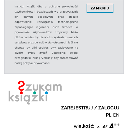
Instytut Książki dba o ochronę prywatności
ZAMKNIJ
użytkowników i bezpieczeństwo przetwarzania
ich danych osobowych oraz stosuje
odpowiednie rozwiązania technologiczne
zapobiegające ingerencji osób trzecich w
prywatność użytkowników. Używamy także
plików cookies, by ułatwić korzystanie z naszych
serwisów oraz do celów statystycznych.Jeśli nie
chcesz, by pliki cookies były zapisywane na
Twoim dysku zmień ustawienia swojej
przeglądarki. Kliknij "Zamknij" aby zaakceptować
naszą politykę prywatności.
ZAREJESTRUJ / ZALOGUJ
PL
EN
wielkość: