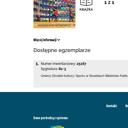
1 z 1
Więcej informacji
Dostępne egzemplarze
1.
Numer inwentarzowy:
25167
Sygnatura:
82-3
Gminny Ośrodek Kultury i Sportu w Stawiskach
Biblioteka Publ
Kontakt
R
Dane pochodzą z systemu: