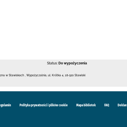
Status:
Do wypożyczenia
iczna w Stawiskach
,
Wypożyczalnia,
ul. Krótka 4
,
18-520 Stawiski
egulamin
Polityka prywatności i plików cookie
Mapa bibliotek
FAQ
Deklar