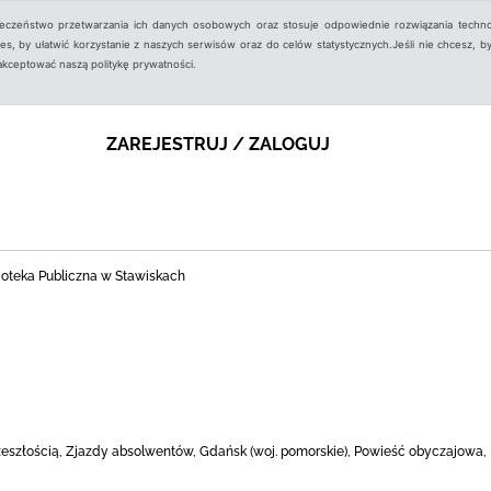
ieczeństwo przetwarzania ich danych osobowych oraz stosuje odpowiednie rozwiązania techno
, by ułatwić korzystanie z naszych serwisów oraz do celów statystycznych.Jeśli nie chcesz, by
aakceptować naszą politykę prywatności.
ZAREJESTRUJ / ZALOGUJ
ioteka Publiczna w Stawiskach
rzeszłością, Zjazdy absolwentów, Gdańsk (woj. pomorskie), Powieść obyczajowa,