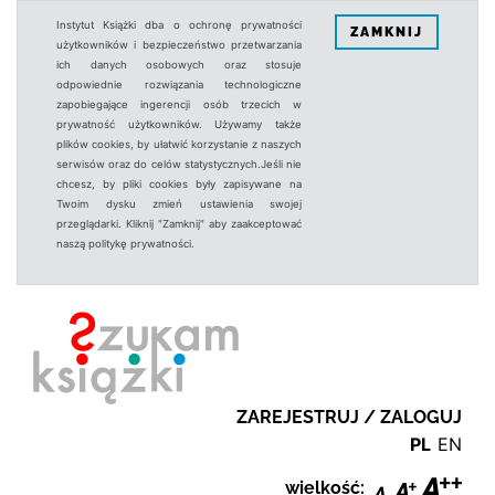
Instytut Książki dba o ochronę prywatności
ZAMKNIJ
użytkowników i bezpieczeństwo przetwarzania
ich danych osobowych oraz stosuje
odpowiednie rozwiązania technologiczne
zapobiegające ingerencji osób trzecich w
prywatność użytkowników. Używamy także
plików cookies, by ułatwić korzystanie z naszych
serwisów oraz do celów statystycznych.Jeśli nie
chcesz, by pliki cookies były zapisywane na
Twoim dysku zmień ustawienia swojej
przeglądarki. Kliknij "Zamknij" aby zaakceptować
naszą politykę prywatności.
ZAREJESTRUJ / ZALOGUJ
PL
EN
wielkość: