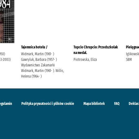
Tajemnica hotelu /
Tupcio Chrupcio: Przedszkolak
Pielęgnac
na medal.
950)
Widmark, Martin (1961- )
Iglikows
53-2003)
Gawryluk, Barbara (1957- )
Piotrowska, Eliza
SBM
Wydawnictwo Zakamarki
Widmark, Martin (1961- ). Willis,
Helena (1964- )
egulamin
Polityka prywatności i plików cookie
Mapa bibliotek
FAQ
Deklar