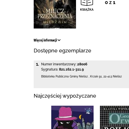
0 z 1
Więcej informacji
Dostępne egzemplarze
1.
Numer inwentarzowy:
28006
Sygnatura:
821.162.1-311.9
Biblioteka Publiczna Gminy Nielisz
,
Krzak 91
,
22-413 Nielisz
Najczęściej wypożyczane