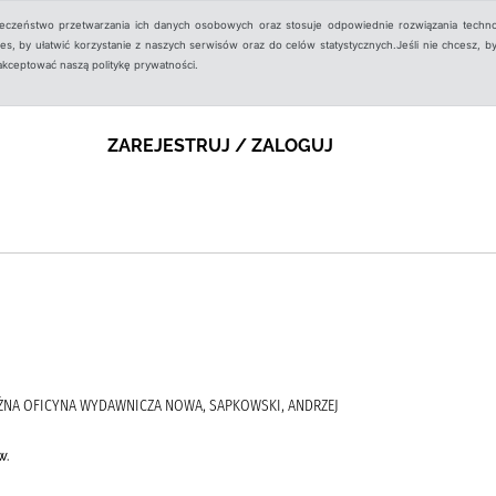
ieczeństwo przetwarzania ich danych osobowych oraz stosuje odpowiednie rozwiązania techno
, by ułatwić korzystanie z naszych serwisów oraz do celów statystycznych.Jeśli nie chcesz, by
aakceptować naszą politykę prywatności.
ZAREJESTRUJ / ZALOGUJ
EŻNA OFICYNA WYDAWNICZA NOWA, SAPKOWSKI, ANDRZEJ
w.