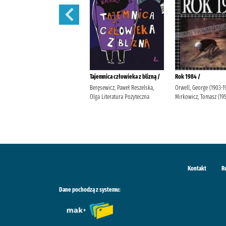
Lalka /
Tajemnica człowieka z blizną /
Rok 1984 /
Prus, Bolesław Popławska, Anna
Beręsewicz, Paweł Reszelska,
Orwell, George (1903-1
Wydawnictwo Greg Duda-Kaptur,
Olga Literatura Pożyteczna
Mirkowicz, Tomasz (19
Katarzyna Ludwikowska, Jolanta
Kontakt
R
Dane pochodzą z systemu: