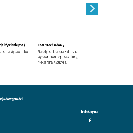
ja i żywienie psa /
Dom trzech wdów /
Balladyna :
ka, Anna Wydawnictwo
Maludy, Aleksandra Katarzyna
Słowacki, Juliusz (1809-1849).
Wydawnictwo Replika Maludy,
Popławska, Anna
Aleksandra Katarzyna.
acja dostępności
Jesteśmy na: